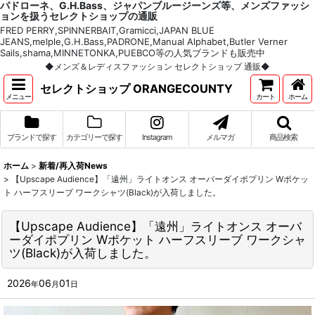
パドローネ、G.H.Bass、ジャパンブルージーンズ等、メンズファッシ
ョンを扱うセレクトショップの通販
FRED PERRY,SPINNERBAIT,Gramicci,JAPAN BLUE
JEANS,melple,G.H.Bass,PADRONE,Manual Alphabet,Butler Verner
Sails,shama,MINNETONKA,PUEBCO等の人気ブランドも販売中
◆メンズ＆レディスファッション セレクトショップ 通販◆
セレクトショップ ORANGECOUNTY
メニュー
カート
ホーム
ブランドで探す
カテゴリーで探す
Instagram
メルマガ
商品検索
ホーム
>
新着/再入荷News
>
【Upscape Audience】「遠州」ライトオンス オーバーダイポプリン Wポケッ
ト ハーフスリーブ ワークシャツ(Black)が入荷しました。
【Upscape Audience】「遠州」ライトオンス オーバ
ーダイポプリン Wポケット ハーフスリーブ ワークシャ
ツ(Black)が入荷しました。
2026
06
01
年
月
日