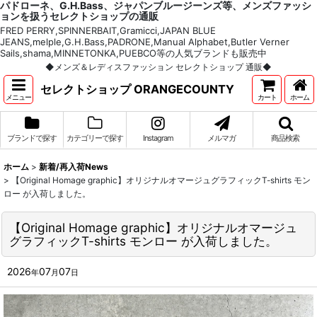
パドローネ、G.H.Bass、ジャパンブルージーンズ等、メンズファッシ
ョンを扱うセレクトショップの通販
FRED PERRY,SPINNERBAIT,Gramicci,JAPAN BLUE
JEANS,melple,G.H.Bass,PADRONE,Manual Alphabet,Butler Verner
Sails,shama,MINNETONKA,PUEBCO等の人気ブランドも販売中
◆メンズ＆レディスファッション セレクトショップ 通販◆
セレクトショップ ORANGECOUNTY
メニュー
カート
ホーム
ブランドで探す
カテゴリーで探す
Instagram
メルマガ
商品検索
ホーム
>
新着/再入荷News
>
【Original Homage graphic】オリジナルオマージュグラフィックT-shirts モン
ロー が入荷しました。
【Original Homage graphic】オリジナルオマージュ
グラフィックT-shirts モンロー が入荷しました。
2026
07
07
年
月
日