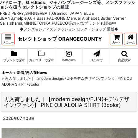
パドローネ、G.H.Bass、ジャパンブルージーンズ等、メンズファッシ
ョンを扱うセレクトショップの通販
FRED PERRY,SPINNERBAIT,Gramicci,JAPAN BLUE
JEANS,melple,G.H.Bass,PADRONE,Manual Alphabet,Butler Verner
Sails,shama,MINNETONKA,PUEBCO等の人気ブランドも販売中
◆メンズ＆レディスファッション セレクトショップ 通販◆
セレクトショップ ORANGECOUNTY
メニュー
カート
ホーム
ブランドで探す
カテゴリーで探す
Instagram
メルマガ
商品検索
ホーム
>
新着/再入荷News
>
再入荷しました｜【modem design/FUN(モデムデザイン/ファン)】 PINE OJI
ALOHA SHIRT (3color)
再入荷しました｜【modem design/FUN(モデムデザ
イン/ファン)】 PINE OJI ALOHA SHIRT (3color)
2026
07
08
年
月
日