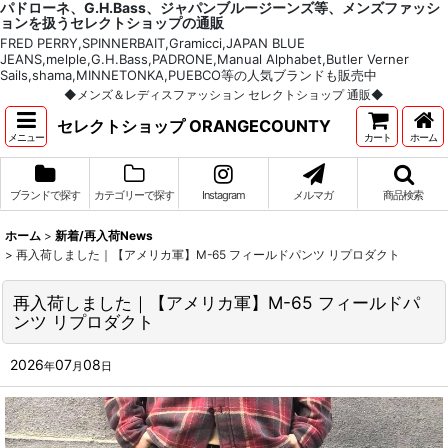
パドローネ、G.H.Bass、ジャパンブルージーンズ等、メンズファッシ
ョンを扱うセレクトショップの通販
FRED PERRY,SPINNERBAIT,Gramicci,JAPAN BLUE
JEANS,melple,G.H.Bass,PADRONE,Manual Alphabet,Butler Verner
Sails,shama,MINNETONKA,PUEBCO等の人気ブランドも販売中
◆メンズ＆レディスファッション セレクトショップ 通販◆
セレクトショップ ORANGECOUNTY
メニュー
カート
ホーム
ブランドで探す
カテゴリーで探す
Instagram
メルマガ
商品検索
ホーム
>
新着/再入荷News
>
再入荷しました｜【アメリカ軍】M-65 フィールドパンツ リプロダクト
再入荷しました｜【アメリカ軍】M-65 フィールドパ
ンツ リプロダクト
2026
07
08
年
月
日