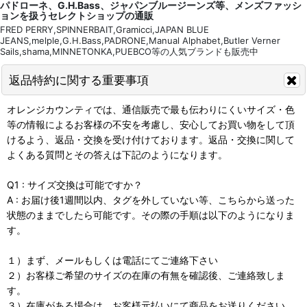
パドローネ、G.H.Bass、ジャパンブルージーンズ等、メンズファッシ
ョンを扱うセレクトショップの通販
FRED PERRY,SPINNERBAIT,Gramicci,JAPAN BLUE
JEANS,melple,G.H.Bass,PADRONE,Manual Alphabet,Butler Verner
Sails,shama,MINNETONKA,PUEBCO等の人気ブランドも販売中
返品特約に関する重要事項
オレンジカウンティでは、通信販売で最も伝わりにくいサイズ・色
等の情報によるお客様の不安を考慮し、安心してお買い物をして頂
けるよう、返品・交換を受け付けております。返品・交換に関して
よくある質問とその答えは下記のようになります。
Q1 : サイズ交換は可能ですか？
A : お届け後1週間以内、タグを外していない等、こちらから送った
状態のままでしたら可能です。その際の手順は以下のようになりま
す。
１）まず、メールもしくは電話にてご連絡下さい
２）お客様ご希望のサイズの在庫の有無を確認後、ご連絡致しま
す。
３）在庫がある場合は、お客様元払いにて商品をお送りください。