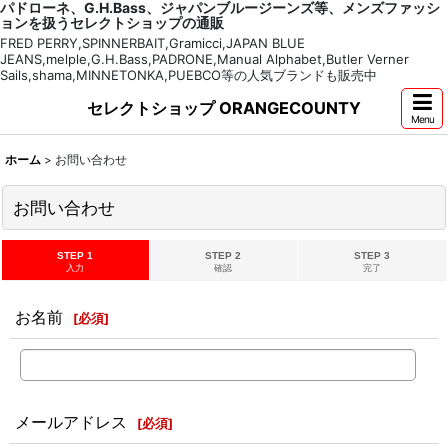
パドローネ、G.H.Bass、ジャパンブルージーンズ等、メンズファッシ
ョンを扱うセレクトショップの通販
FRED PERRY,SPINNERBAIT,Gramicci,JAPAN BLUE
JEANS,melple,G.H.Bass,PADRONE,Manual Alphabet,Butler Verner
Sails,shama,MINNETONKA,PUEBCO等の人気ブランドも販売中
セレクトショップ ORANGECOUNTY
Menu
ホーム
>
お問い合わせ
お問い合わせ
STEP 1
STEP 2
STEP 3
入力
確認
完了
お名前
[
必須
]
メールアドレス
[
必須
]