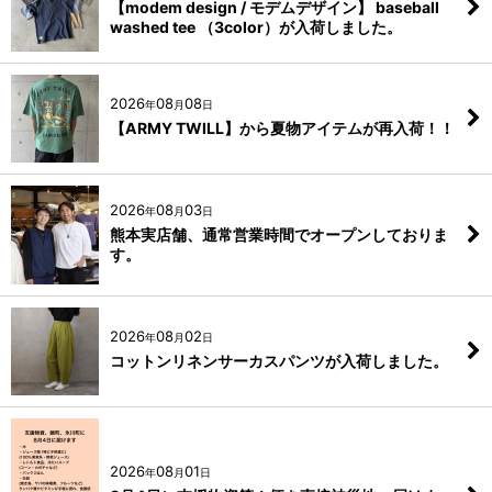
【modem design / モデムデザイン】 baseball
washed tee （3color）が入荷しました。
2026
08
08
年
月
日
【ARMY TWILL】から夏物アイテムが再入荷！！
2026
08
03
年
月
日
熊本実店舗、通常営業時間でオープンしておりま
す。
2026
08
02
年
月
日
コットンリネンサーカスパンツが入荷しました。
2026
08
01
年
月
日