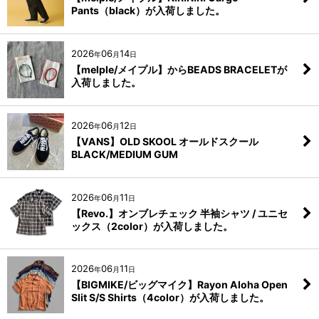
Pants（black）が入荷しました。
2026
06
14
年
月
日
【melple/メイプル】からBEADS BRACELETが
入荷しました。
2026
06
12
年
月
日
【VANS】OLD SKOOL オールドスクール
BLACK/MEDIUM GUM
2026
06
11
年
月
日
【Revo.】オンブレチェック 半袖シャツ / ユニセ
ックス（2color）が入荷しました。
2026
06
11
年
月
日
【BIGMIKE/ビッグマイク】Rayon Aloha Open
Slit S/S Shirts（4color）が入荷しました。