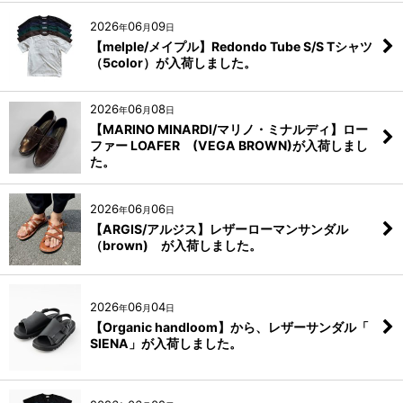
2026
06
09
年
月
日
【melple/メイプル】Redondo Tube S/S Tシャツ
（5color）が入荷しました。
2026
06
08
年
月
日
【MARINO MINARDI/マリノ・ミナルディ】ロー
ファー LOAFER (VEGA BROWN)が入荷しまし
た。
2026
06
06
年
月
日
【ARGIS/アルジス】レザーローマンサンダル
（brown) が入荷しました。
2026
06
04
年
月
日
【Organic handloom】から、レザーサンダル「
SIENA」が入荷しました。