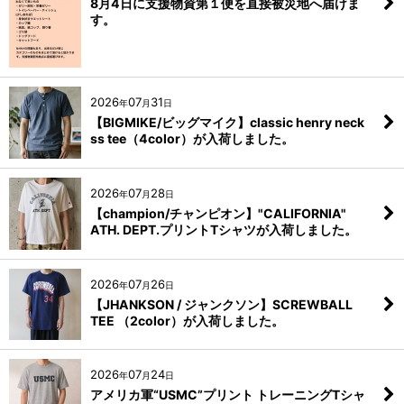
8月4日に支援物資第１便を直接被災地へ届けま
す。
2026
07
31
年
月
日
【BIGMIKE/ビッグマイク】classic henry neck
ss tee（4color）が入荷しました。
2026
07
28
年
月
日
【champion/チャンピオン】"CALIFORNIA"
ATH. DEPT.プリントTシャツが入荷しました。
2026
07
26
年
月
日
【JHANKSON / ジャンクソン】SCREWBALL
TEE （2color）が入荷しました。
2026
07
24
年
月
日
アメリカ軍“USMC”プリント トレーニングTシャ