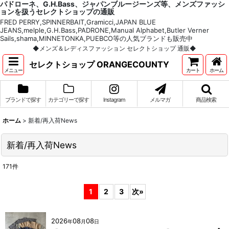
パドローネ、G.H.Bass、ジャパンブルージーンズ等、メンズファッシ
ョンを扱うセレクトショップの通販
FRED PERRY,SPINNERBAIT,Gramicci,JAPAN BLUE
JEANS,melple,G.H.Bass,PADRONE,Manual Alphabet,Butler Verner
Sails,shama,MINNETONKA,PUEBCO等の人気ブランドも販売中
◆メンズ＆レディスファッション セレクトショップ 通販◆
セレクトショップ ORANGECOUNTY
メニュー
カート
ホーム
ブランドで探す
カテゴリーで探す
Instagram
メルマガ
商品検索
ホーム
>
新着/再入荷News
新着/再入荷News
171
件
1
2
3
次
»
2026
08
08
年
月
日