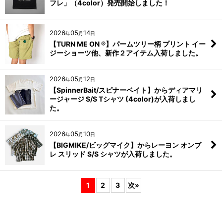
フレ」（4color）発売開始しました！
2026
05
14
年
月
日
【TURN ME ON ®】パームツリー柄 プリント イー
ジーショーツ他、新作２アイテム入荷しました。
2026
05
12
年
月
日
【SpinnerBait/スピナーベイト】からディアマリ
ージャージ S/S Tシャツ (4color)が入荷しまし
た。
2026
05
10
年
月
日
【BIGMIKE/ビッグマイク】からレーヨン オンブ
レ スリッド S/S シャツが入荷しました。
1
2
3
次
»