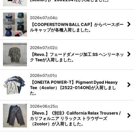
2026
07
04
年
月
日
【COOPERSTOWN BALL CAP】からベースボー
ルキャップが各種入荷しました。
2026
07
02
年
月
日
【Revo.】フェードダメージ加工 SS ヘンリーネッ
ク Teeが入荷しました。
2026
07
01
年
月
日
【ONEITA POWER-T】Pigment Dyed Heavy
Tee（4color） [2522-014ON]が入荷しまし
た。
2026
06
25
年
月
日
【Revo.】《別注》California Relax Trousers /
カリフォルニア リラックス トラウザーズ
（2color）が入荷しました。