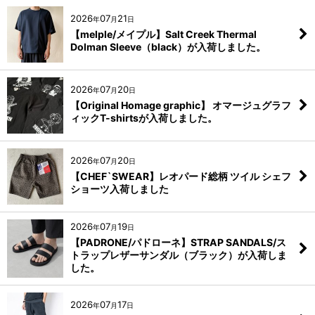
2026
07
21
年
月
日
【melple/メイプル】Salt Creek Thermal
Dolman Sleeve（black）が入荷しました。
2026
07
20
年
月
日
【Original Homage graphic】 オマージュグラフ
ィックT-shirtsが入荷しました。
2026
07
20
年
月
日
【CHEF`SWEAR】レオパード総柄 ツイル シェフ
ショーツ入荷しました
2026
07
19
年
月
日
【PADRONE/パドローネ】STRAP SANDALS/ス
トラップレザーサンダル（ブラック）が入荷しま
した。
2026
07
17
年
月
日