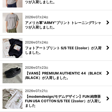
ツが入荷しました。
2026
07
24
年
月
日
アメリカ軍“ARMY”プリント トレーニングTシャ
ツが入荷しました。
2026
07
24
年
月
日
フォトアートプリント S/S TEE (2color）が入荷
しました。
2026
07
23
年
月
日
【VANS】PREMIUM AUTHENTIC 44（BLACK
/BLACK）が入荷しました。
2026
07
21
年
月
日
【modemdesign/モデムデザイン】FUN 純喫茶
FUN USA COTTON S/S TEE (2color）が入荷し
ました