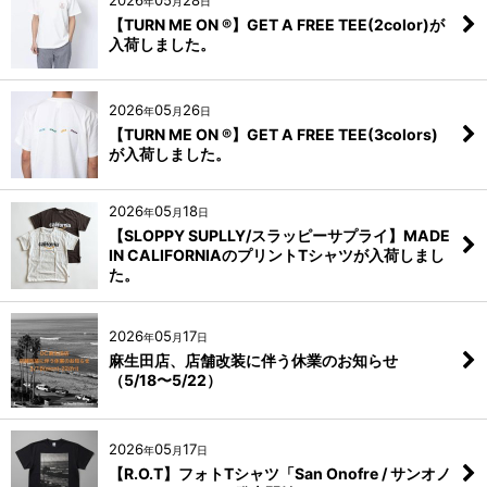
2026
05
28
年
月
日
【TURN ME ON ®】GET A FREE TEE(2color)が
入荷しました。
2026
05
26
年
月
日
【TURN ME ON ®】GET A FREE TEE(3colors)
が入荷しました。
2026
05
18
年
月
日
【SLOPPY SUPLLY/スラッピーサプライ】MADE
IN CALIFORNIAのプリントTシャツが入荷しまし
た。
2026
05
17
年
月
日
麻生田店、店舗改装に伴う休業のお知らせ
（5/18〜5/22）
2026
05
17
年
月
日
【R.O.T】フォトTシャツ「San Onofre / サンオノ