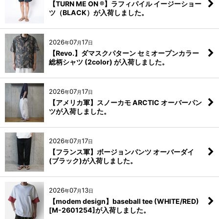
【TURN ME ON ®】ラフィパイル イージーショー
ツ（BLACK）が入荷しました。
2026
07
17
年
月
日
【Revo.】ダマスクパターン セミオープンカラー
総柄シャツ (2color) が入荷しました。
2026
07
17
年
月
日
【アメリカ軍】スノーカモ ARCTIC オーバーパン
ツが入荷しました。
2026
07
17
年
月
日
【フランス軍】ボージョンパンツ オーバーダイ
(ブラック)が入荷しました。
2026
07
13
年
月
日
【modem design】baseball tee (WHITE/RED)
[M-2601254]が入荷しました。