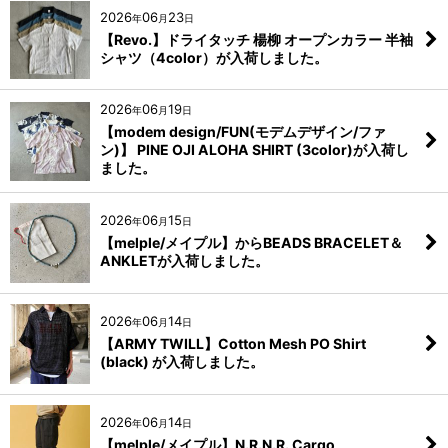
2026
06
23
年
月
日
【Revo.】ドライタッチ 楊柳 オープンカラー 半袖
シャツ（4color）が入荷しました。
2026
06
19
年
月
日
【modem design/FUN(モデムデザイン/ファ
ン)】 PINE OJI ALOHA SHIRT (3color)が入荷し
ました。
2026
06
15
年
月
日
【melple/メイプル】からBEADS BRACELET＆
ANKLETが入荷しました。
2026
06
14
年
月
日
【ARMY TWILL】Cotton Mesh PO Shirt
(black) が入荷しました。
2026
06
14
年
月
日
【melple/メイプル】N.R.N.R. Cargo