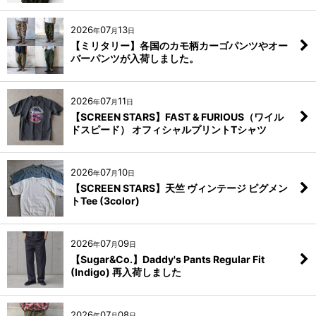
2026
07
13
年
月
日
【ミリタリー】各国のカモ柄カーゴパンツやオー
バーパンツが入荷しました。
2026
07
11
年
月
日
【SCREEN STARS】FAST & FURIOUS（ワイル
ドスピード） オフィシャルプリントTシャツ
2026
07
10
年
月
日
【SCREEN STARS】天竺 ヴィンテージ ピグメン
トTee (3color)
2026
07
09
年
月
日
【Sugar&Co.】Daddy's Pants Regular Fit
(Indigo) 再入荷しました
2026
07
08
年
月
日