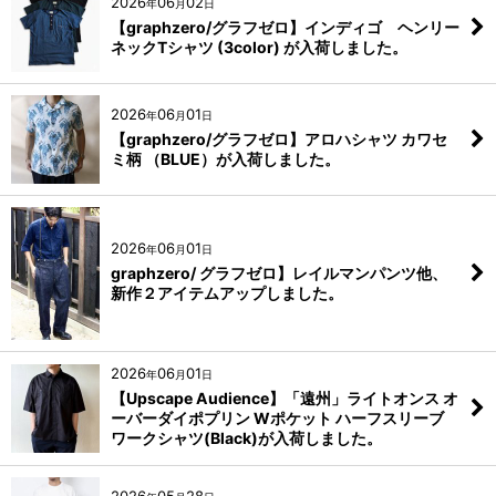
2026
06
02
年
月
日
【graphzero/グラフゼロ】インディゴ ヘンリー
ネックTシャツ (3color) が入荷しました。
2026
06
01
年
月
日
【graphzero/グラフゼロ】アロハシャツ カワセ
ミ柄 （BLUE）が入荷しました。
2026
06
01
年
月
日
graphzero/ グラフゼロ】レイルマンパンツ他、
新作２アイテムアップしました。
2026
06
01
年
月
日
【Upscape Audience】「遠州」ライトオンス オ
ーバーダイポプリン Wポケット ハーフスリーブ
ワークシャツ(Black)が入荷しました。