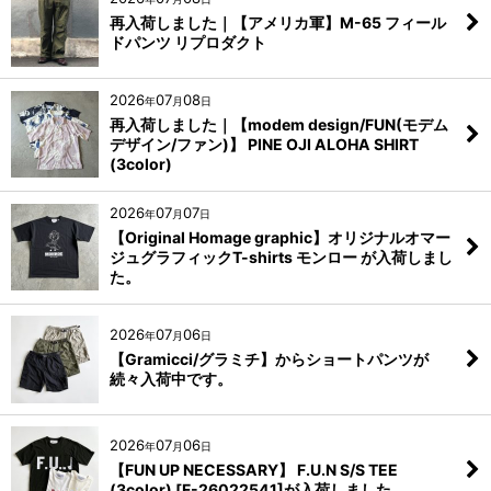
再入荷しました｜【アメリカ軍】M-65 フィール
ドパンツ リプロダクト
2026
07
08
年
月
日
再入荷しました｜【modem design/FUN(モデム
デザイン/ファン)】 PINE OJI ALOHA SHIRT
(3color)
2026
07
07
年
月
日
【Original Homage graphic】オリジナルオマー
ジュグラフィックT-shirts モンロー が入荷しまし
た。
2026
07
06
年
月
日
【Gramicci/グラミチ】からショートパンツが
続々入荷中です。
2026
07
06
年
月
日
【FUN UP NECESSARY】 F.U.N S/S TEE
(3color) [F-26022541]が入荷しました。