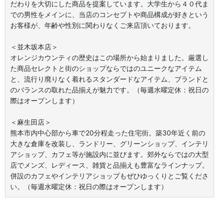
だわりを大切にした商品を提案しています。大学生から４０代ま
での男性をメインに、当店のコンセプトや商品構成が好きという
お客様が、年齢や性別に関わりなくご来店頂いております。
＜並木坂本店＞
オレンジカウンティの歴史はこの場所から始まりました。厳選し
た商品セレクトと街のショップならではのユニークなアイテム
と、流行り廃りなく着れるスタンダードなアイテム、ブランドと
のバランスの取れた品揃えが魅力です。（毎週水曜定休：祝日の
際はオープンします）
＜麻生田店＞
熊本市内中心部から車で20分程走った住宅街。築30年近く前の
大きな倉庫を改装し、ランドリー、グリーンショップ、インテリ
アショップ、カフェ等が施設内に並びます。郊外ならではの大型
店でメンズ、レディース、雑貨と品揃えも豊富なラインナップ。
併設のカフェやインテリアショップもぜひゆっくりとご覧くださ
い。（毎週水曜定休：祝日の際はオープンします）