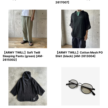
2617007
]
【ARMY TWILL】Soft Twill
【ARMY TWILL】Cotton Mesh PO
Sleeping Pants (green)
[
AM-
Shirt (black)
[
AM-2613004
]
2615002
]