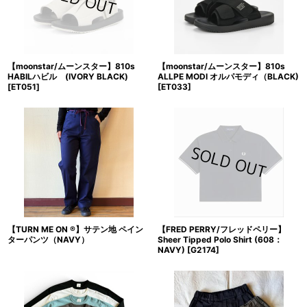
【moonstar/ムーンスター】810s
【moonstar/ムーンスター】810s
HABILハビル (IVORY BLACK)
ALLPE MODI オルパモディ（BLACK)
[
ET051
]
[
ET033
]
【TURN ME ON ®】サテン地 ペイン
【FRED PERRY/フレッドペリー】
ターパンツ（NAVY）
Sheer Tipped Polo Shirt (608：
NAVY)
[
G2174
]