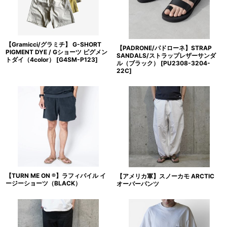
【Gramicci/グラミチ】 G-SHORT
【PADRONE/パドローネ】STRAP
PIGMENT DYE / Gショーツ ピグメン
SANDALS/ストラップレザーサンダ
トダイ（4color）
[
G4SM-P123
]
ル（ブラック）
[
PU2308-3204-
22C
]
【TURN ME ON ®】ラフィパイル イ
【アメリカ軍】スノーカモ ARCTIC
ージーショーツ（BLACK）
オーバーパンツ