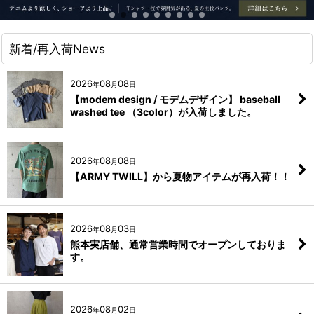
新着/再入荷News
2026
08
08
年
月
日
【modem design / モデムデザイン】 baseball
washed tee （3color）が入荷しました。
2026
08
08
年
月
日
【ARMY TWILL】から夏物アイテムが再入荷！！
2026
08
03
年
月
日
熊本実店舗、通常営業時間でオープンしておりま
す。
2026
08
02
年
月
日