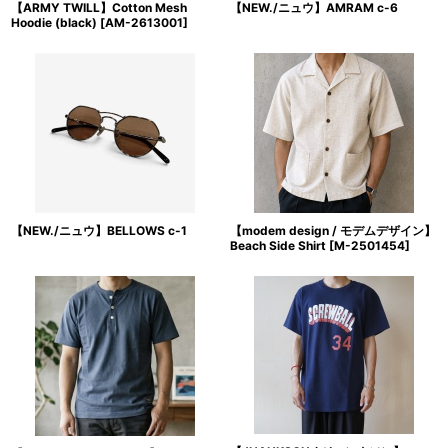
【ARMY TWILL】Cotton Mesh
【NEW./ニュウ】AMRAM c-6
Hoodie (black)
[
AM-2613001
]
【NEW./ニュウ】BELLOWS c-1
【modem design / モデムデザイン】
Beach Side Shirt
[
M-2501454
]