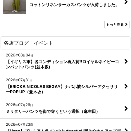
コットンリネンサーカスパンツが入荷しました。
もっと見る
各店ブログ｜イベント
2026
08
04
年
月
日
【イギリス軍】各コンディション再入荷‼︎ロイヤルネイビーコ
ンバットパンツ(並木坂)
2026
07
31
年
月
日
【ERICKA NICOLAS BEGAY】ナバホ族シルバーアクセサリ
ーPOP UP（並木坂）
2026
07
26
年
月
日
ミリタリーパンツを街で穿くという選択（麻生田）
2026
07
23
年
月
日