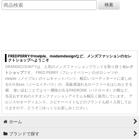
検索
FREDPERRYやmelple、modemdesignなど、メンズファッションのセレ
クトショップへようこそ
ORANGECOUNTYは、人気のメンズファッションブランドを取り扱う
セレク
トショップ
です。 FRED PERRY（フレッドペリー）のポロシャツや、
melple（メイプル）
のトムキャットパンツ、幅広いコーディネートに楽しめ
るG.H.Bass（ジーエイチバス）の、高級感溢れるローファーをはじめとする
靴
、 使い込むことでより一層味が出るPADRONE（パドローネ）の靴など、
当店おすすめのイチオシファッションアイテムを幅広く販売しています。 ア
ルジスやオーディエンス、スピナーベイトなどのブランドも続々入荷してお
りますので、どうぞごゆっくりお楽しみください。
ホーム
ブランドで探す