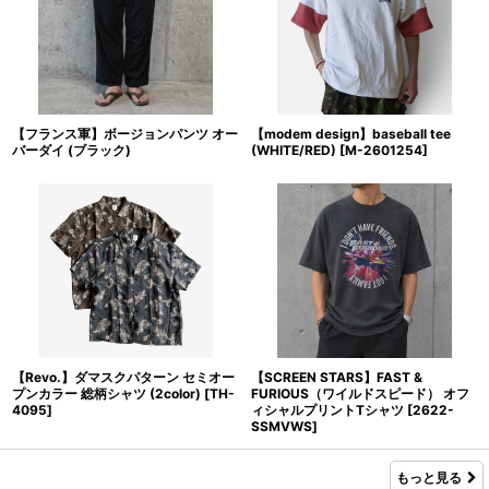
【フランス軍】ボージョンパンツ オー
【modem design】baseball tee
バーダイ (ブラック)
(WHITE/RED)
[
M-2601254
]
【Revo.】ダマスクパターン セミオー
【SCREEN STARS】FAST &
プンカラー 総柄シャツ (2color)
[
TH-
FURIOUS（ワイルドスピード） オフ
4095
]
ィシャルプリントTシャツ
[
2622-
SSMVWS
]
もっと見る