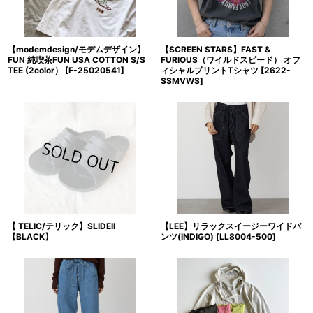
【modemdesign/モデムデザイン】
【SCREEN STARS】FAST &
FUN 純喫茶FUN USA COTTON S/S
FURIOUS（ワイルドスピード） オフ
TEE (2color）
[
F-25020541
]
ィシャルプリントTシャツ
[
2622-
SSMVWS
]
【 TELIC/テリック】SLIDEII
【LEE】リラックスイージーワイドパ
【BLACK】
ンツ(INDIGO)
[
LL8004-500
]