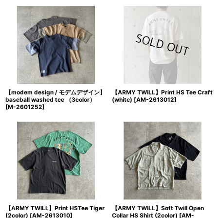
【modem design / モデムデザイン】
【ARMY TWILL】Print HS Tee Craft
baseball washed tee （3color）
(white)
[
AM-2613012
]
[
M-2601252
]
【ARMY TWILL】Print HSTee Tiger
【ARMY TWILL】Soft Twill Open
(2color)
[
AM-2613010
]
Collar HS Shirt (2color)
[
AM-