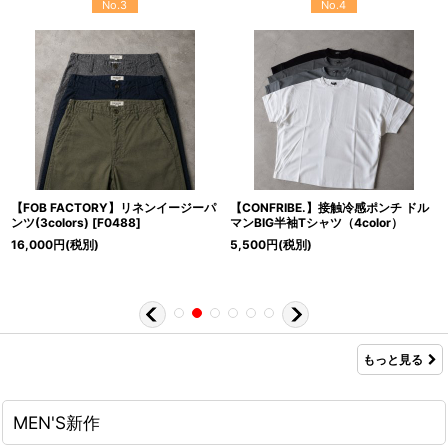
No.3
No.4
【FOB FACTORY】リネンイージーパ
【CONFRIBE.】接触冷感ポンチ ドル
ンツ(3colors)
[
F0488
]
マンBIG半袖Tシャツ（4color）
16,000
円
(税別)
5,500
円
(税別)
もっと見る
MEN'S新作