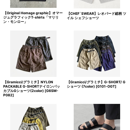
【Original Homage graphic】オマー
【CHEF`SWEAR】レオパード総柄 ツ
ジュグラフィックT-shirts「マリリ
イル シェフショーツ
ン・モンロー」
【Gramicci/グラミチ】NYLON
【Gramicci/グラミチ】G-SHORT/ G
PACKABLE G-SHORTナイロンパッ
ショーツ (7color)
[
G101-OGT
]
カブルGショーツ(2color)
[
G6SM-
P082
]