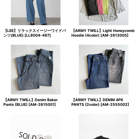
【LEE】リラックスイージーワイドパ
【ARMY TWILL】Light Honeycomb
ンツ(BLUE)
[
LL8004-497
]
Hoodie (4color)
[
AM-2613005
]
【ARMY TWILL】Denim Baker
【ARMY TWILL】DENIM 4PK
Pants (BLUE)
[
AM-2615001
]
PANTS (2color)
[
AM-2555002
]