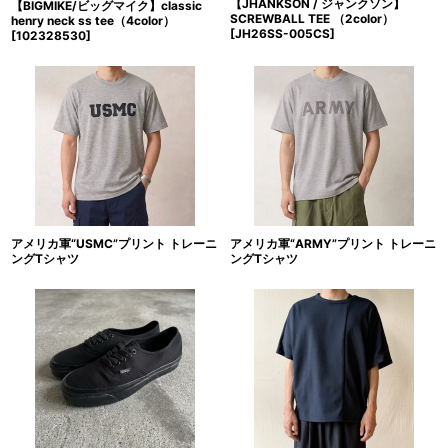
【JHANKSON / ジャンクソン】
【BIGMIKE/ビッグマイク】classic
SCREWBALL TEE （2color）
henry neck ss tee（4color）
[
JH26SS-005CS
]
[
102328530
]
アメリカ軍“USMC”プリント トレーニ
アメリカ軍“ARMY”プリント トレーニ
ングTシャツ
ングTシャツ