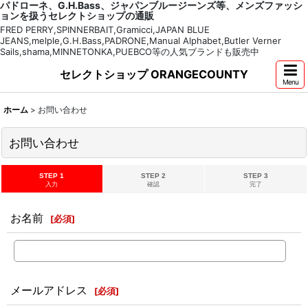
パドローネ、G.H.Bass、ジャパンブルージーンズ等、メンズファッシ
ョンを扱うセレクトショップの通販
FRED PERRY,SPINNERBAIT,Gramicci,JAPAN BLUE
JEANS,melple,G.H.Bass,PADRONE,Manual Alphabet,Butler Verner
Sails,shama,MINNETONKA,PUEBCO等の人気ブランドも販売中
セレクトショップ ORANGECOUNTY
Menu
ホーム
>
お問い合わせ
お問い合わせ
STEP 1
STEP 2
STEP 3
入力
確認
完了
お名前
[
必須
]
メールアドレス
[
必須
]