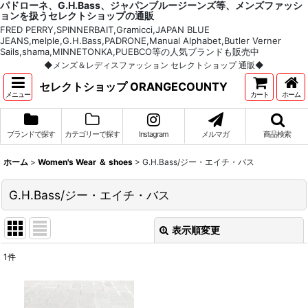
パドローネ、G.H.Bass、ジャパンブルージーンズ等、メンズファッシ
ョンを扱うセレクトショップの通販
FRED PERRY,SPINNERBAIT,Gramicci,JAPAN BLUE
JEANS,melple,G.H.Bass,PADRONE,Manual Alphabet,Butler Verner
Sails,shama,MINNETONKA,PUEBCO等の人気ブランドも販売中
◆メンズ＆レディスファッション セレクトショップ 通販◆
セレクトショップ ORANGECOUNTY
メニュー
カート
ホーム
ブランドで探す
カテゴリーで探す
Instagram
メルマガ
商品検索
ホーム
>
Women's Wear ＆ shoes
>
G.H.Bass/ジー・エイチ・バス
G.H.Bass/ジー・エイチ・バス
表示順変更
閉じる
1
件
表示数
:
並び順
: