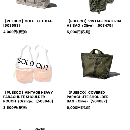
【PUEBCO】GOLF TOTE BAG
【PUEBCO】VINTAGE MATERIAL
[
503653
]
A3 BAG（Olive）
[
503479
]
4,000
円
(税別)
5,000
円
(税別)
【PUEBCO】VINTAGE HEAVY
【PUEBCO】COVERED
PARACHUTE SHOULDER
PARACHUTE SHOULDER
POUCH（Orange）
[
503646
]
BAG（Olive）
[
504087
]
3,500
円
(税別)
6,000
円
(税別)