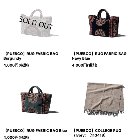
【PUEBCO】RUG FABRIC BAG
【PUEBCO】RUG FABRIC BAG
Burgundy
Navy Blue
4,000
円
(税別)
4,000
円
(税別)
【PUEBCO】RUG FABRIC BAG Blue
【PUEBCO】COLLEGE RUG
（Ivory）
[
113418
]
4,000
円
(税別)