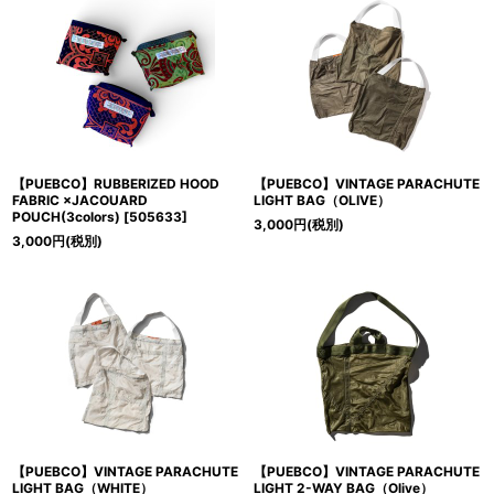
【PUEBCO】RUBBERIZED HOOD
【PUEBCO】VINTAGE PARACHUTE
FABRIC ×JACOUARD
LIGHT BAG（OLIVE）
POUCH(3colors)
[
505633
]
3,000
円
(税別)
3,000
円
(税別)
【PUEBCO】VINTAGE PARACHUTE
【PUEBCO】VINTAGE PARACHUTE
LIGHT BAG（WHITE）
LIGHT 2-WAY BAG（Olive）