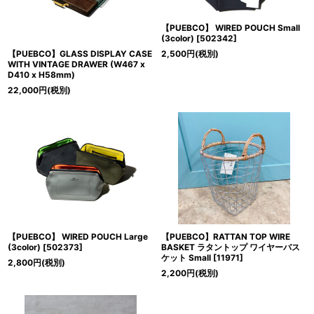
【PUEBCO】 WIRED POUCH Small
(3color)
[
502342
]
【PUEBCO】GLASS DISPLAY CASE
2,500
円
(税別)
WITH VINTAGE DRAWER (W467 x
D410 x H58mm)
22,000
円
(税別)
【PUEBCO】 WIRED POUCH Large
【PUEBCO】RATTAN TOP WIRE
(3color)
[
502373
]
BASKET ラタントップ ワイヤーバス
ケット Small
[
11971
]
2,800
円
(税別)
2,200
円
(税別)