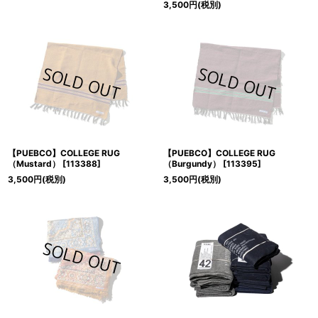
3,500
円
(税別)
【PUEBCO】COLLEGE RUG
【PUEBCO】COLLEGE RUG
（Mustard）
[
113388
]
（Burgundy）
[
113395
]
3,500
円
(税別)
3,500
円
(税別)