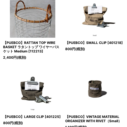
【PUEBCO】RATTAN TOP WIRE
【PUEBCO】SMALL CLIP
[
401218
]
BASKET ラタントップ ワイヤーバス
800
円
(税別)
ケット Medium
[
112213
]
2,400
円
(税別)
【PUEBCO】LARGE CLIP
[
401225
]
【PUEBCO】VINTAGE MATERIAL
ORGANIZER WITH RIVET（Small）
800
円
(税別)