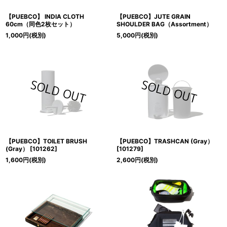
【PUEBCO】 INDIA CLOTH
【PUEBCO】JUTE GRAIN
60cm（同色2枚セット）
SHOULDER BAG（Assortment）
1,000
円
(税別)
5,000
円
(税別)
【PUEBCO】TOILET BRUSH
【PUEBCO】TRASHCAN (Gray）
(Gray）
[
101262
]
[
101279
]
1,600
円
(税別)
2,600
円
(税別)