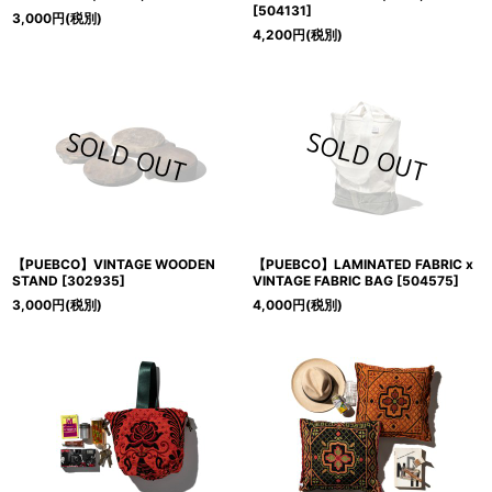
[
504131
]
3,000
円
(税別)
4,200
円
(税別)
【PUEBCO】VINTAGE WOODEN
【PUEBCO】LAMINATED FABRIC x
STAND
[
302935
]
VINTAGE FABRIC BAG
[
504575
]
3,000
円
(税別)
4,000
円
(税別)