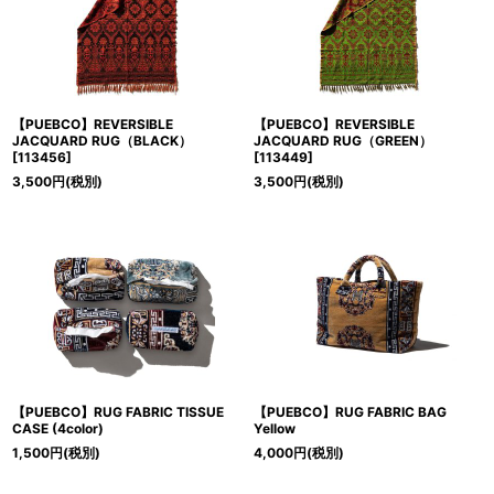
【PUEBCO】REVERSIBLE
【PUEBCO】REVERSIBLE
JACQUARD RUG（BLACK）
JACQUARD RUG（GREEN）
[
113456
]
[
113449
]
3,500
円
(税別)
3,500
円
(税別)
【PUEBCO】RUG FABRIC TISSUE
【PUEBCO】RUG FABRIC BAG
CASE (4color)
Yellow
1,500
円
(税別)
4,000
円
(税別)