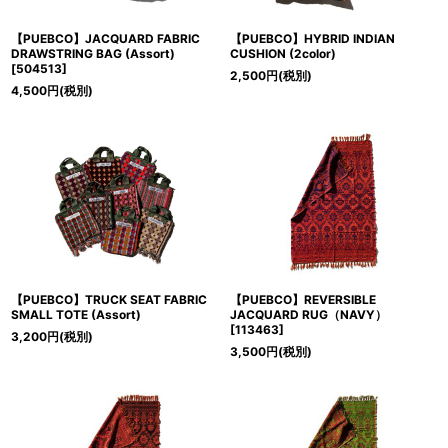
【PUEBCO】JACQUARD FABRIC
【PUEBCO】HYBRID INDIAN
DRAWSTRING BAG (Assort)
CUSHION (2color)
[
504513
]
2,500
円
(税別)
4,500
円
(税別)
【PUEBCO】TRUCK SEAT FABRIC
【PUEBCO】REVERSIBLE
SMALL TOTE (Assort)
JACQUARD RUG（NAVY）
[
113463
]
3,200
円
(税別)
3,500
円
(税別)