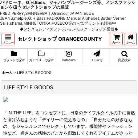
パドローネ、G.H.Bass、ジャパンブルージーンズ等、メンズファッシ
ョンを扱うセレクトショップの通販
FRED PERRY,SPINNERBAIT,Gramicci,JAPAN BLUE
JEANS,melple,G.H.Bass,PADRONE,Manual Alphabet,Butler Verner
Sails,shama,MINNETONKA,PUEBCO等の人気ブランドも販売中
◆メンズ＆レディスファッション セレクトショップ 通販◆
セレクトショップ ORANGECOUNTY
メニュー
カート
ホーム
ブランドで探す
カテゴリーで探す
Instagram
メルマガ
商品検索
ホーム
>
LIFE STYLE GOODS
LIFE STYLE GOODS
「IN THE LIFE」をコンセプトに、日常のライフルタイルの中に自然
と溶け込むような「デイリーに使えるもの」「自分たちの好きなも
の」をジャンルレスでセレクトしています。機能性やファッション
性など、皆さんの感性のどこかを刺激してくれるアイテムがきっと