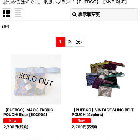
見つかるはずです。 取扱いブランド【PUEBCO】【ANTIQUE】
表示順変更
閉じる
86
件
サブカテゴリ
:
1
2
次
»
表示数
:
並び順
:
絞り込む
【PUEBCO】MAO'S FABRIC
【PUEBCO】VINTAGE SLING BELT
POUCH(Blue)
[
503004
]
POUCH (4colors)
2,700
円
(税別)
2,700
円
(税別)