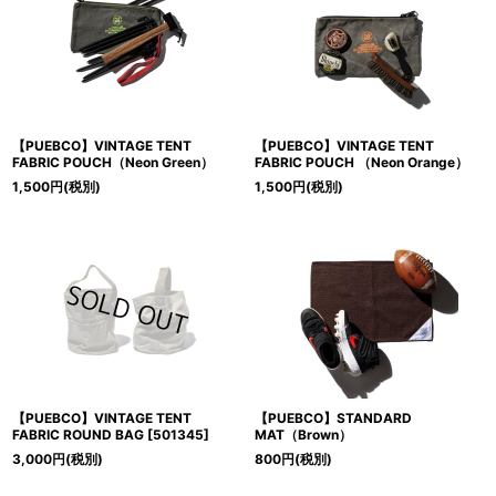
【PUEBCO】VINTAGE TENT
【PUEBCO】VINTAGE TENT
FABRIC POUCH（Neon Green）
FABRIC POUCH （Neon Orange）
1,500
円
(税別)
1,500
円
(税別)
【PUEBCO】VINTAGE TENT
【PUEBCO】STANDARD
FABRIC ROUND BAG
[
501345
]
MAT（Brown）
3,000
円
(税別)
800
円
(税別)