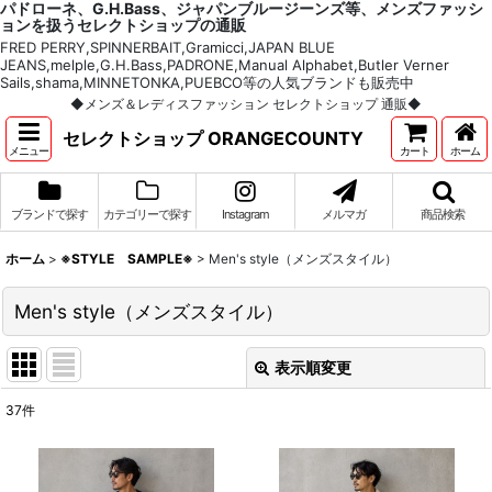
パドローネ、G.H.Bass、ジャパンブルージーンズ等、メンズファッシ
ョンを扱うセレクトショップの通販
FRED PERRY,SPINNERBAIT,Gramicci,JAPAN BLUE
JEANS,melple,G.H.Bass,PADRONE,Manual Alphabet,Butler Verner
Sails,shama,MINNETONKA,PUEBCO等の人気ブランドも販売中
◆メンズ＆レディスファッション セレクトショップ 通販◆
セレクトショップ ORANGECOUNTY
メニュー
カート
ホーム
ブランドで探す
カテゴリーで探す
Instagram
メルマガ
商品検索
ホーム
>
※STYLE SAMPLE※
>
Men's style（メンズスタイル）
Men's style（メンズスタイル）
表示順変更
閉じる
37
件
表示数
:
並び順
: