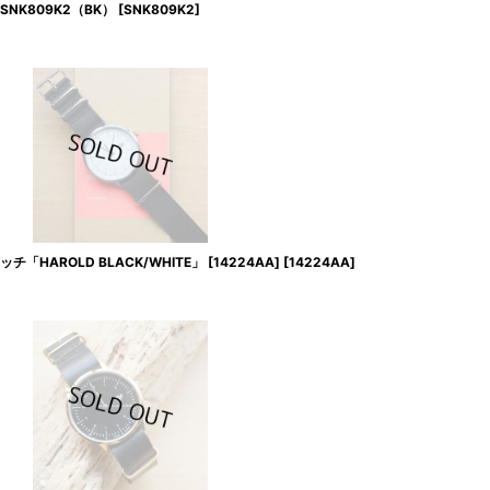
RY/SNK809K2（BK）
[
SNK809K2
]
HAROLD BLACK/WHITE」 [14224AA]
[
14224AA
]