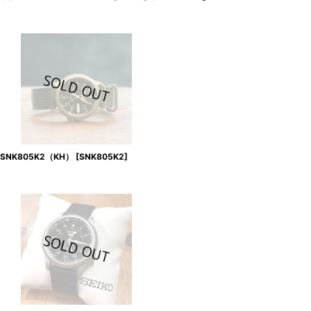
RY/SNK805K2（KH）
[
SNK805K2
]