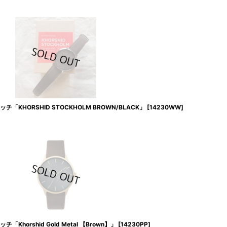
「KHORSHID STOCKHOLM BROWN/BLACK」
[
14230WW
]
horshid Gold Metal 【Brown】」
[
14230PP
]