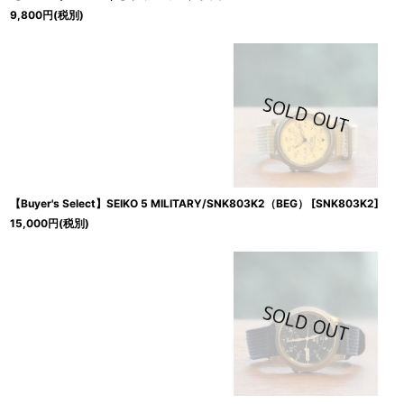
9,800
円
(税別)
【Buyer's Select】SEIKO 5 MILITARY/SNK803K2（BEG）
[
SNK803K2
]
15,000
円
(税別)