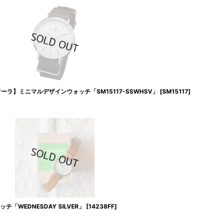
レマーラ】ミニマルデザインウォッチ「SM15117-SSWHSV」
[
SM15117
]
チ「WEDNESDAY SILVER」
[
14238FF
]