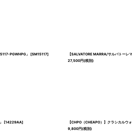
絞り込む
117-PGWHPG」
[
SM15117
]
【SALVATORE MARRA/サルバトー
27,500
円
(税別)
E」
[
14229AA
]
【CHPO（CHEAPO）】クラシカルウォッ
9,800
円
(税別)