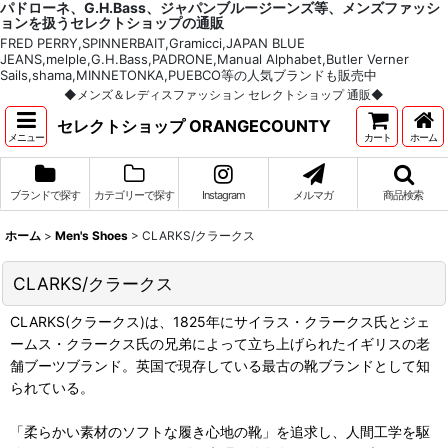
パドローネ、G.H.Bass、ジャパンブルージーンズ等、メンズファッシ
ョンを扱うセレクトショップの通販
FRED PERRY,SPINNERBAIT,Gramicci,JAPAN BLUE
JEANS,melple,G.H.Bass,PADRONE,Manual Alphabet,Butler Verner
Sails,shama,MINNETONKA,PUEBCO等の人気ブランドも販売中
◆メンズ＆レディスファッション セレクトショップ 通販◆
セレクトショップ ORANGECOUNTY
メニュー
カート
ホーム
ブランドで探す
カテゴリーで探す
Instagram
メルマガ
商品検索
ホーム
>
Men's Shoes
>
CLARKS/クラークス
CLARKS/クラークス
CLARKS(クラークス)は、1825年にサイラス・クラークス氏とジェ
ームス・クラークス氏の兄弟によって立ち上げられたイギリスの老
舗ブーツブランド。英国で現存している最古の靴ブランドとして知
られている。
「柔らかい素材のソフトな履き心地の靴」を追求し、人間工学を駆