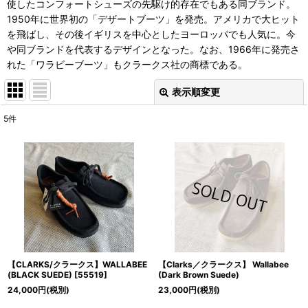
使したコンフォートシューズの先駆け的存在でもある同ブランド。
1950年に世界初の「デザートブーツ」を発売。アメリカで大ヒット
を飛ばし、その後イギリスを中心としたヨーロッパでも人気に。今
や同ブランドを代表するデザインとなった。なお、1966年に発売さ
れた「ワラビーブーツ」もクラークス社の商標である。
表示順変更
閉じる
5
件
表示数
:
並び順
:
絞り込む
【CLARKS/クラークス】WALLABEE
【Clarks／クラークス】 Wallabee
(BLACK SUEDE)
[
55519
]
(Dark Brown Suede)
24,000
円
(税別)
23,000
円
(税別)