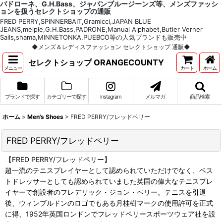
パドローネ、G.H.Bass、ジャパンブルージーンズ等、メンズファッシ
ョンを扱うセレクトショップの通販
FRED PERRY,SPINNERBAIT,Gramicci,JAPAN BLUE
JEANS,melple,G.H.Bass,PADRONE,Manual Alphabet,Butler Verner
Sails,shama,MINNETONKA,PUEBCO等の人気ブランドも販売中
◆メンズ＆レディスファッション セレクトショップ 通販◆
セレクトショップ ORANGECOUNTY
メニュー
カート
ホーム
ブランドで探す
カテゴリーで探す
Instagram
メルマガ
商品検索
ホーム
>
Men's Shoes
>
FRED PERRY/フレッドペリー
FRED PERRY/フレッドペリー
【FRED PERRY/フレッドペリー】
超一流のテニスプレイヤーとして認められていただけでなく、ベス
トドレッサーとしても認められていました英国の偉大なテニスプレ
イヤーで創設者のフレデリック・ジョン・ペリー。テニスを引退
後、ウィンブルドンのロゴでもある月桂樹マークの使用許可を正式
に得、1952年英国ロンドンでフレッドペリースポーツウェア社を設