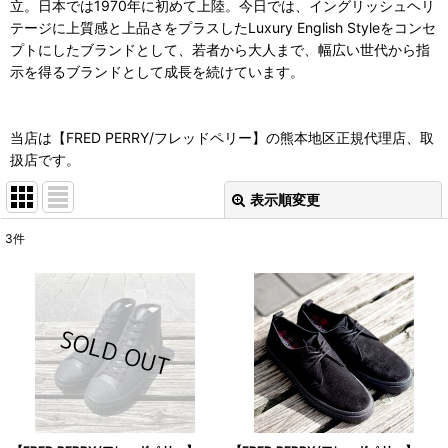
立。日本では1970年に初めて上陸。今日では、イングリッシュヘリ
テージに上質感と上品さをプラスしたLuxury English Styleをコンセ
プトにしたブランドとして、若者から大人まで、幅広い世代から指
示を得るブランドとして成長を続けています。
当店は【FRED PERRY/フレッドペリー】の熊本地区正規代理店、取
扱店です。
表示順変更
閉じる
3
件
表示数
:
並び順
:
絞り込む