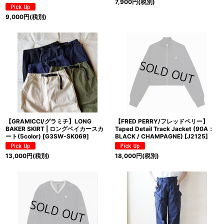
7,900
円
(税別)
9,000
円
(税別)
【GRAMICCI/グラミチ】LONG
【FRED PERRY/フレッドペリー】
BAKER SKIRT | ロングベイカースカ
Taped Detail Track Jacket (90A：
ート(5color)
[
G3SW-SK069
]
BLACK / CHAMPAGNE)
[
J2125
]
13,000
円
(税別)
18,000
円
(税別)