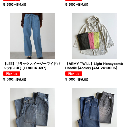
5,500
円
(税別)
9,500
円
(税別)
【LEE】リラックスイージーワイドパ
【ARMY TWILL】Light Honeycomb
ンツ(BLUE)
[
LL8004-497
]
Hoodie (4color)
[
AM-2613005
]
9,500
円
(税別)
9,000
円
(税別)