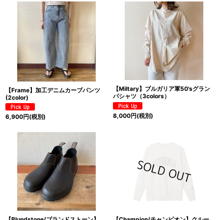
【Miltary】ブルガリア軍50'sグラン
【Frame】加工デニムカーブパンツ
パシャツ（3colors）
(2color)
8,000
円
(税別)
6,900
円
(税別)
【Blundstone/ブランドストーン】
【Champion/チャンピオン】クルー