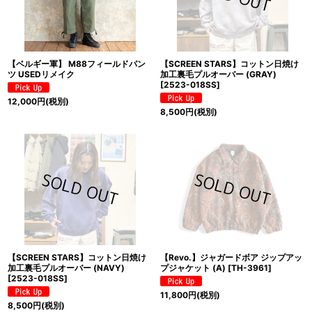
【ベルギー軍】 M88フィールドパン
【SCREEN STARS】コットン日焼け
ツ USEDリメイク
加工裏毛プルオーバー (GRAY)
[
2523-018SS
]
12,000
円
(税別)
8,500
円
(税別)
【SCREEN STARS】コットン日焼け
【Revo.】ジャガードボア ジップアッ
加工裏毛プルオーバー (NAVY)
プジャケット (A)
[
TH-3961
]
[
2523-018SS
]
11,800
円
(税別)
8,500
円
(税別)