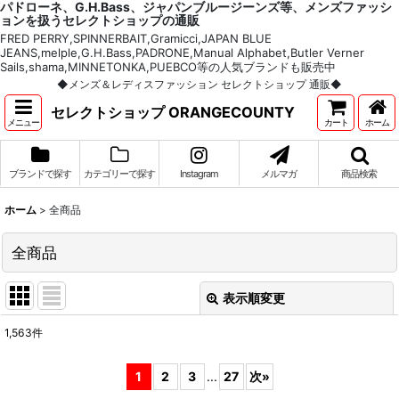
パドローネ、G.H.Bass、ジャパンブルージーンズ等、メンズファッシ
ョンを扱うセレクトショップの通販
FRED PERRY,SPINNERBAIT,Gramicci,JAPAN BLUE
JEANS,melple,G.H.Bass,PADRONE,Manual Alphabet,Butler Verner
Sails,shama,MINNETONKA,PUEBCO等の人気ブランドも販売中
◆メンズ＆レディスファッション セレクトショップ 通販◆
セレクトショップ ORANGECOUNTY
メニュー
カート
ホーム
ブランドで探す
カテゴリーで探す
Instagram
メルマガ
商品検索
ホーム
>
全商品
全商品
表示順変更
閉じる
1,563
件
表示数
:
1
2
3
...
27
次
»
並び順
: