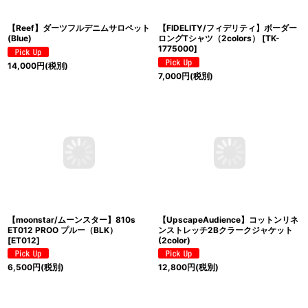
【Reef】ダーツフルデニムサロペット
【FIDELITY/フィデリティ】ボーダー
(Blue)
ロングTシャツ（2colors）
[
TK-
1775000
]
14,000
円
(税別)
7,000
円
(税別)
【moonstar/ムーンスター】810s
【UpscapeAudience】コットンリネ
ET012 PROO プルー（BLK）
ンストレッチ2Bクラークジャケット
[
ET012
]
(2color)
6,500
円
(税別)
12,800
円
(税別)