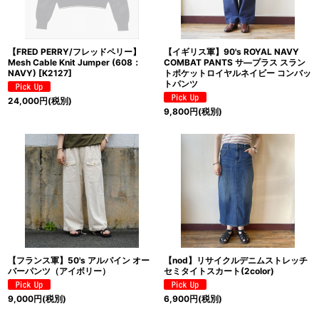
【FRED PERRY/フレッドペリー】
【イギリス軍】90's ROYAL NAVY
Mesh Cable Knit Jumper (608：
COMBAT PANTS サ―プラス スラン
NAVY)
[
K2127
]
トポケットロイヤルネイビー コンバッ
トパンツ
24,000
円
(税別)
9,800
円
(税別)
【フランス軍】50's アルパイン オー
【nod】リサイクルデニムストレッチ
バーパンツ（アイボリー）
セミタイトスカート(2color)
9,000
円
(税別)
6,900
円
(税別)