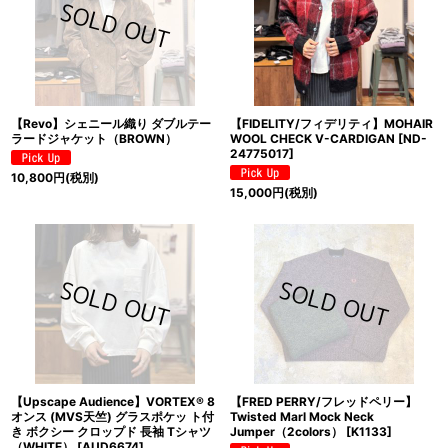
【Revo】シェニール織り ダブルテー
【FIDELITY/フィデリティ】MOHAIR
ラードジャケット（BROWN）
WOOL CHECK V-CARDIGAN
[
ND-
24775017
]
10,800
円
(税別)
15,000
円
(税別)
【Upscape Audience】VORTEX® 8
【FRED PERRY/フレッドペリー】
オンス (MVS天竺) グラスポケッ ト付
Twisted Marl Mock Neck
き ボクシー クロップド 長袖 Tシャツ
Jumper（2colors）
[
K1133
]
（WHITE）
[
AUD6674
]