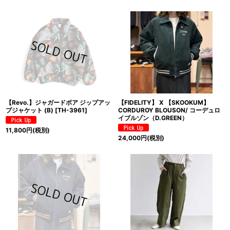
【Revo.】ジャガードボア ジップアッ
【FIDELITY】 X 【SKOOKUM】
プジャケット (B)
[
TH-3961
]
CORDUROY BLOUSON/ コーデュロ
イブルゾン（D.GREEN）
11,800
円
(税別)
24,000
円
(税別)