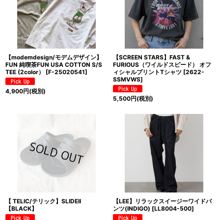
【modemdesign/モデムデザイン】
【SCREEN STARS】FAST &
FUN 純喫茶FUN USA COTTON S/S
FURIOUS（ワイルドスピード） オフ
TEE (2color）
[
F-25020541
]
ィシャルプリントTシャツ
[
2622-
SSMVWS
]
4,900
円
(税別)
5,500
円
(税別)
【 TELIC/テリック】SLIDEII
【LEE】リラックスイージーワイドパ
【BLACK】
ンツ(INDIGO)
[
LL8004-500
]