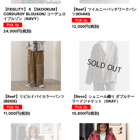
【FIDELITY】 X 【SKOOKUM】
【Reef】ツイルニーパッチワークパン
CORDUROY BLOUSON/ コーデュロ
ツ(KHAKI)
イブルゾン（NAVY）
12,000
円
(税別)
24,000
円
(税別)
【Reef】リビルドバイカラーパンツ
【Revo】シェニール織り ダブルテー
(BEIGE)
ラードジャケット（GRAY）
11,000
円
(税別)
10,800
円
(税別)