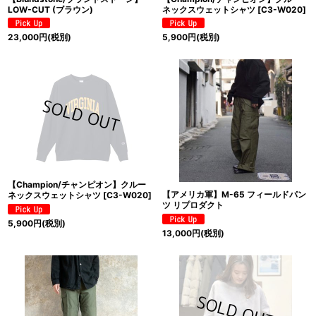
LOW-CUT (ブラウン)
ネックスウェットシャツ
[
C3-W020
]
23,000
円
(税別)
5,900
円
(税別)
【Champion/チャンピオン】クルー
【アメリカ軍】M-65 フィールドパン
ネックスウェットシャツ
[
C3-W020
]
ツ リプロダクト
5,900
円
(税別)
13,000
円
(税別)