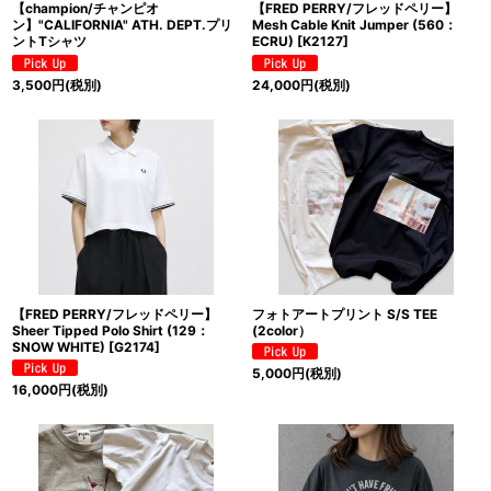
【champion/チャンピオ
【FRED PERRY/フレッドペリー】
ン】"CALIFORNIA" ATH. DEPT.プリ
Mesh Cable Knit Jumper (560：
ントTシャツ
ECRU)
[
K2127
]
3,500
円
(税別)
24,000
円
(税別)
【FRED PERRY/フレッドペリー】
フォトアートプリント S/S TEE
Sheer Tipped Polo Shirt (129：
(2color）
SNOW WHITE)
[
G2174
]
5,000
円
(税別)
16,000
円
(税別)