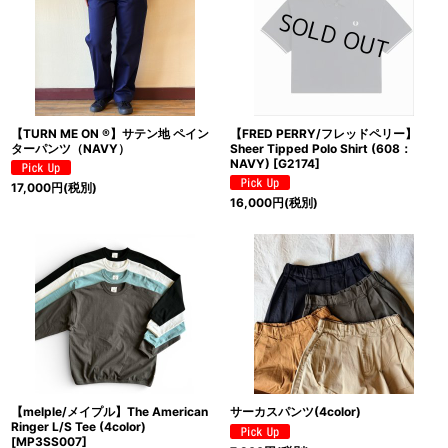
【TURN ME ON ®】サテン地 ペイン
【FRED PERRY/フレッドペリー】
ターパンツ（NAVY）
Sheer Tipped Polo Shirt (608：
NAVY)
[
G2174
]
17,000
円
(税別)
16,000
円
(税別)
【melple/メイプル】The American
サーカスパンツ(4color)
Ringer L/S Tee (4color)
[
MP3SS007
]