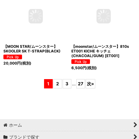
【MOON STAR/ムーンスター】
【moonstar/ムーンスター】810s
SKOOLER SK T-STRAP(BLACK)
ET001 KICHE キッチェ
(CHACOAL/GUM)
[
ET001
]
20,000
円
(税別)
6,500
円
(税別)
1
2
3
...
27
次
»
ホーム
ブランドで探す