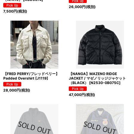
26,000
円
(税別)
7,500
円
(税別)
【FRED PERRY/フレッドペリー】
【NANGA】MAZENO RIDGE
Padded Overshirt
[
J1119
]
JACKET / マゼノリッジジャケット
（BLACK）
[
N2530-0B075C
]
28,000
円
(税別)
47,000
円
(税別)