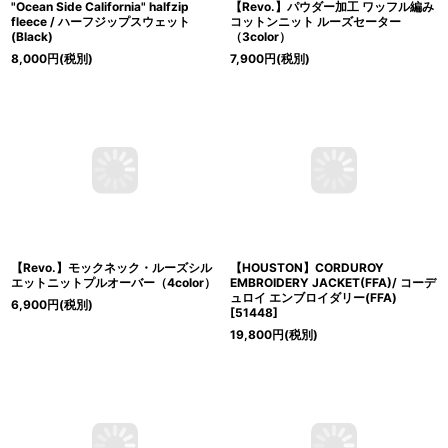
"Ocean Side California" halfzip
【Revo.】パウダー加工 ワッフル編み
fleece / ハーフジップスウェット
コットンニット ルーズセーター
(Black)
（3color）
8,000
円
(税別)
7,900
円
(税別)
【Revo.】モックネック・ルーズシル
【HOUSTON】CORDUROY
エットニットプルオーバー（4color）
EMBROIDERY JACKET(FFA)/ コーデ
ュロイ エンブロイダリー(FFA)
6,900
円
(税別)
[
51448
]
19,800
円
(税別)