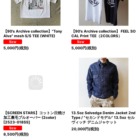
【90's Archive collection】"Tony
【90's Archive collection】 FEEL SO
Alva" mesh S/S TEE (WHITE)
CAL Print TEE（2COLORS）
5,000
円
(税別)
5,000
円
(税別)
【SCREEN STARS】コットン日焼け
13.5oz Selvedge Denim Jacket 2nd
加工裏毛プルオーバー (2color)
Type / "セカンドモデル" 13.5oz セル
[
2523-018SS
]
ヴィッチ デニムジャケット
20,000
円
(税別)
8,500
円
(税別)