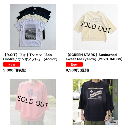
【R.O.T】フォトTシャツ「San
【SCREEN STARS】Sunburned
Onofre / サンオノフレ」（4color）
sweat tee (yellow)
[
2523-040SS
]
5,000
円
(税別)
8,500
円
(税別)