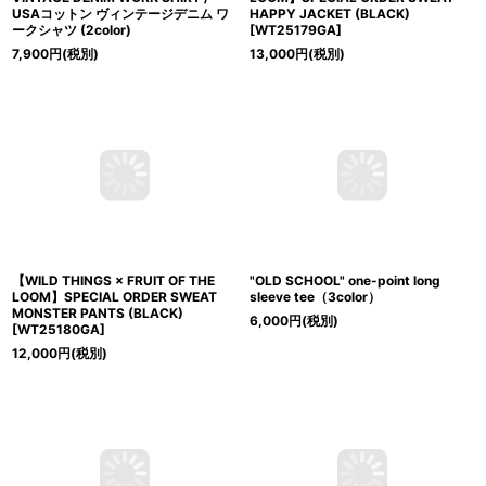
USAコットン ヴィンテージデニム ワ
HAPPY JACKET (BLACK)
ークシャツ (2color)
[
WT25179GA
]
7,900
円
(税別)
13,000
円
(税別)
【WILD THINGS × FRUIT OF THE
"OLD SCHOOL" one-point long
LOOM】SPECIAL ORDER SWEAT
sleeve tee（3color）
MONSTER PANTS (BLACK)
6,000
円
(税別)
[
WT25180GA
]
12,000
円
(税別)