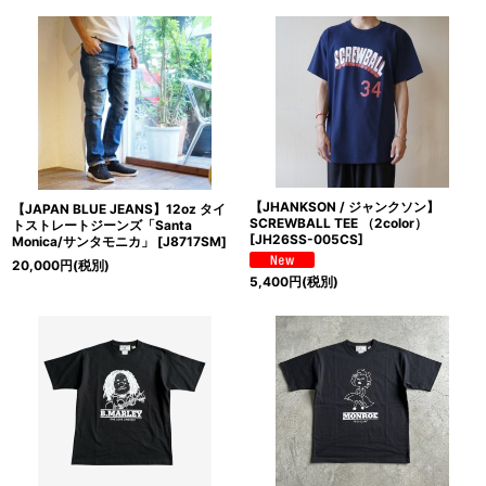
絞り込む
【JHANKSON / ジャンクソン】
【JAPAN BLUE JEANS】12oz タイ
SCREWBALL TEE （2color）
トストレートジーンズ「Santa
[
JH26SS-005CS
]
Monica/サンタモニカ」
[
J8717SM
]
20,000
円
(税別)
5,400
円
(税別)