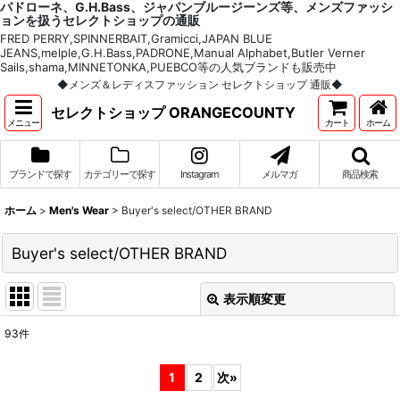
パドローネ、G.H.Bass、ジャパンブルージーンズ等、メンズファッシ
ョンを扱うセレクトショップの通販
FRED PERRY,SPINNERBAIT,Gramicci,JAPAN BLUE
JEANS,melple,G.H.Bass,PADRONE,Manual Alphabet,Butler Verner
Sails,shama,MINNETONKA,PUEBCO等の人気ブランドも販売中
◆メンズ＆レディスファッション セレクトショップ 通販◆
セレクトショップ ORANGECOUNTY
メニュー
カート
ホーム
ブランドで探す
カテゴリーで探す
Instagram
メルマガ
商品検索
ホーム
>
Men's Wear
>
Buyer's select/OTHER BRAND
Buyer's select/OTHER BRAND
表示順変更
閉じる
93
件
表示数
:
1
2
次
»
並び順
: