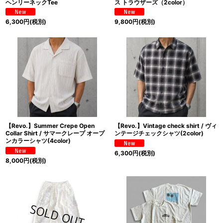
ヘンリーネックTee
ス トラウザーズ（2color）
6,300
円
(税別)
9,800
円
(税別)
【Revo.】Summer Crepe Open
【Revo.】Vintage check shirt / ヴィ
Collar Shirt / サマークレープ オープ
ンテージチェックシャツ(2color)
ンカラーシャツ(4color)
6,300
円
(税別)
8,000
円
(税別)