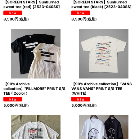
【SCREEN STARS】Sunburned
【SCREEN STARS】Sunburned
sweat tee (red)
[
2523-040SS
]
sweat tee (black)
[
2523-040SS
]
8,500
円
(税別)
8,500
円
(税別)
【90's Archive
【90's Archive collection】"VANS
collection】"FILLMORE" PRINT S/S
VANS VANS" PRINT S/S TEE
TEE ( 2color )
(WHITE)
5,000
円
(税別)
5,000
円
(税別)