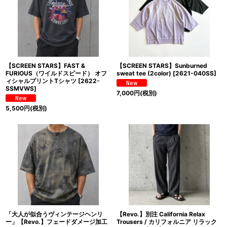
【SCREEN STARS】FAST &
【SCREEN STARS】Sunburned
FURIOUS（ワイルドスピード） オフ
sweat tee (2color)
[
2621-040SS
]
ィシャルプリントTシャツ
[
2622-
SSMVWS
]
7,000
円
(税別)
5,500
円
(税別)
「大人が似合うヴィンテージヘンリ
【Revo.】別注 California Relax
ー」【Revo.】フェードダメージ加工
Trousers / カリフォルニア リラック