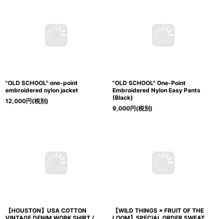
"OLD SCHOOL" one-point
"OLD SCHOOL" One-Point
embroidered nylon jacket
Embroidered Nylon Easy Pants
(Black)
12,000
円
(税別)
9,000
円
(税別)
【HOUSTON】USA COTTON
【WILD THINGS × FRUIT OF THE
VINTAGE DENIM WORK SHIRT /
LOOM】SPECIAL ORDER SWEAT