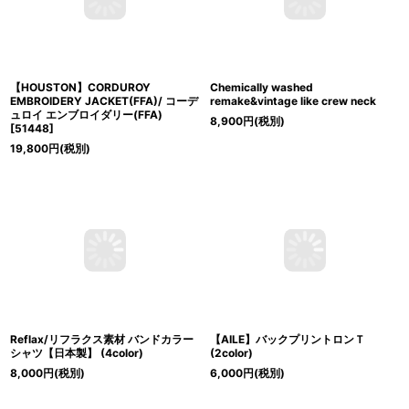
【HOUSTON】CORDUROY
Chemically washed
EMBROIDERY JACKET(FFA)/ コーデ
remake&vintage like crew neck
ュロイ エンブロイダリー(FFA)
8,900
円
(税別)
[
51448
]
19,800
円
(税別)
Reflax/リフラクス素材 バンドカラー
【AILE】バックプリントロンＴ
シャツ【日本製】 (4color)
(2color)
8,000
円
(税別)
6,000
円
(税別)