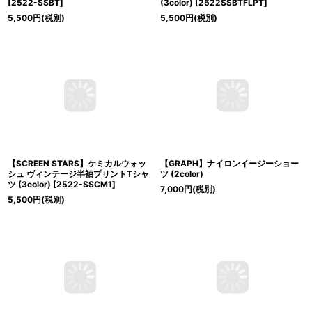
[
2522-SSBT
]
(3color)
[
2522SSBTFLPT
]
5,500
円
(税別)
5,500
円
(税別)
【SCREEN STARS】ケミカルウォッ
【GRAPH】ナイロンイージーショー
シュ ヴィンテージ半袖プリントTシャ
ツ (2color)
ツ (3color)
[
2522-SSCM1
]
7,000
円
(税別)
5,500
円
(税別)