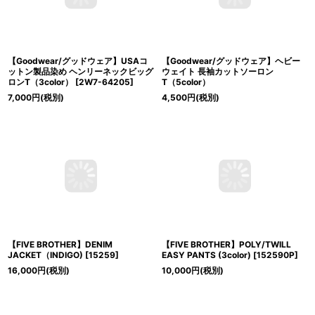
【Goodwear/グッドウェア】USAコ
【Goodwear/グッドウェア】ヘビー
ットン製品染め ヘンリーネックビッグ
ウェイト 長袖カットソーロン
ロンT（3color）
[
2W7-64205
]
T（5color）
7,000
円
(税別)
4,500
円
(税別)
【FIVE BROTHER】DENIM
【FIVE BROTHER】POLY/TWILL
JACKET（INDIGO)
[
15259
]
EASY PANTS (3color)
[
152590P
]
16,000
円
(税別)
10,000
円
(税別)