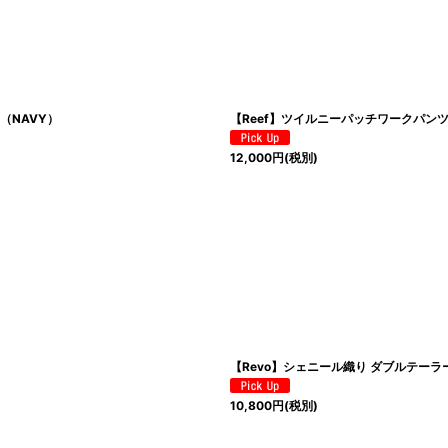
ン（NAVY）
【Reef】ツイルニーパッチワークパンツ(K
12,000
円
(税別)
【Revo】シェニール織り ダブルテーラ
10,800
円
(税別)