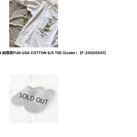
茶FUN USA COTTON S/S TEE (2color）
[
F-25020541
]
】