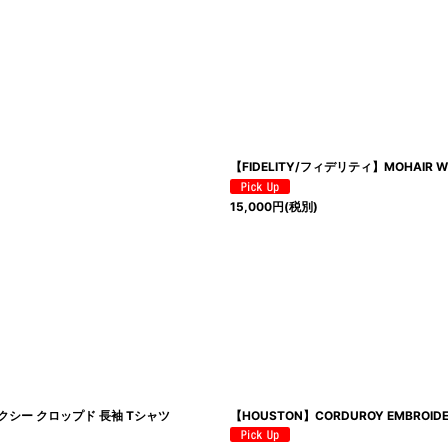
【FIDELITY/フィデリティ】MOHAIR WO
15,000
円
(税別)
き ボクシー クロップド 長袖 Tシャツ
【HOUSTON】CORDUROY EMBROID