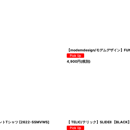
絞り込む
【modemdesign/モデムデザイン】FUN 純喫
4,900
円
(税別)
リントTシャツ
[
2622-SSMVWS
]
【 TELIC/テリック】SLIDEII 【BLACK