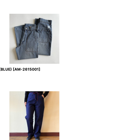
(BLUE)
[
AM-2615001
]