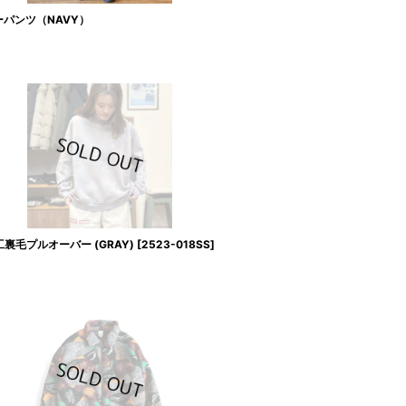
ターパンツ（NAVY）
工裏毛プルオーバー (GRAY)
[
2523-018SS
]