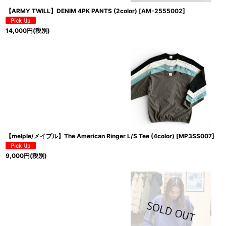
【ARMY TWILL】DENIM 4PK PANTS (2color)
[
AM-2555002
]
14,000
円
(税別)
【melple/メイプル】The American Ringer L/S Tee (4color)
[
MP3SS007
]
9,000
円
(税別)