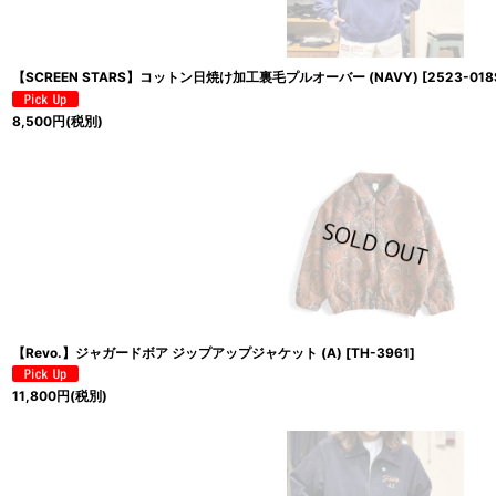
【SCREEN STARS】コットン日焼け加工裏毛プルオーバー (NAVY)
[
2523-018
8,500
円
(税別)
【Revo.】ジャガードボア ジップアップジャケット (A)
[
TH-3961
]
11,800
円
(税別)