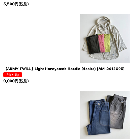
5,500
円
(税別)
【ARMY TWILL】Light Honeycomb Hoodie (4color)
[
AM-2613005
]
9,000
円
(税別)