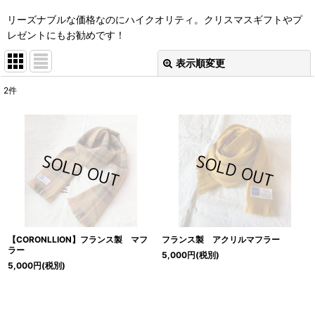
リーズナブルな価格なのにハイクオリティ。クリスマスギフトやプ
レゼントにもお勧めです！
表示順変更
閉じる
2
件
表示数
:
並び順
:
絞り込む
【CORONLLION】フランス製 マフ
フランス製 アクリルマフラー
ラー
5,000
円
(税別)
5,000
円
(税別)