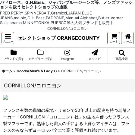
パドローネ、G.H.Bass、ジャパンブルージーンズ等、メンズファッシ
ョンを扱うセレクトショップの通販
FRED PERRY,SPINNERBAIT,Gramicci,JAPAN BLUE
JEANS,melple,G.H.Bass,PADRONE,Manual Alphabet,Butler Verner
Sails,shama,MINNETONKA,PUEBCO等の人気ブランドも販売中
CORNILLON/コロニヨン
セレクトショップ ORANGECOUNTY
メニュー
カート
ホーム
ブランドで探す
カテゴリーで探す
Instagram
メルマガ
商品検索
ホーム
>
Goods(Men's & Lady's)
>
CORNILLON/コロニヨン
CORNILLON/コロニヨン
フランス有数の織物の産地・リヨンで50年以上の歴史を持つ老舗メ
ーカー「CORNILLON（コロニヨン）社」の生地を使ったフランス
製マフラーです。熟練した職人の手による上質なアイテムは、フラ
ンスのみならずヨーロッパ全土で高く評価され続けています。