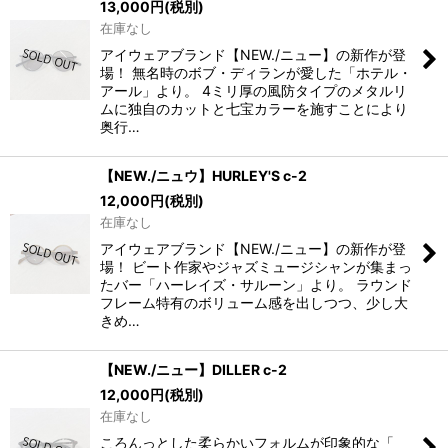
13,000
円
(税別)
在庫なし
アイウェアブランド【NEW./ニュー】の新作が登
場！ 無名時のボブ・ディランが愛した「ホテル・
アール」より。 4ミリ厚の風防タイプのメタルリ
ムに独自のカットと七宝カラーを施すことにより
奥行…
【NEW./ニュウ】HURLEY'S c-2
12,000
円
(税別)
在庫なし
アイウェアブランド【NEW./ニュー】の新作が登
場！ ビート作家やジャズミュージシャンが集まっ
たバー「ハーレイズ・サルーン」より。 ラウンド
フレーム特有のボリューム感を出しつつ、少し大
きめ…
【NEW./ニュー】DILLER c-2
12,000
円
(税別)
在庫なし
ころんっとした柔らかいフォルムが印象的な「