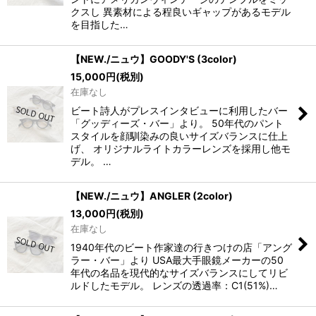
クスし 異素材による程良いギャップがあるモデル
を目指した…
【NEW./ニュウ】GOODY'S (3color)
15,000
円
(税別)
在庫なし
ビート詩人がプレスインタビューに利用したバー
「グッディーズ・バー」より。 50年代のパント
スタイルを顔馴染みの良いサイズバランスに仕上
げ、 オリジナルライトカラーレンズを採用し他モ
デル。 …
【NEW./ニュウ】ANGLER (2color)
13,000
円
(税別)
在庫なし
1940年代のビート作家達の行きつけの店「アング
ラー・バー」より USA最大手眼鏡メーカーの50
年代の名品を現代的なサイズバランスにしてリビ
ルドしたモデル。 レンズの透過率：C1(51%)…