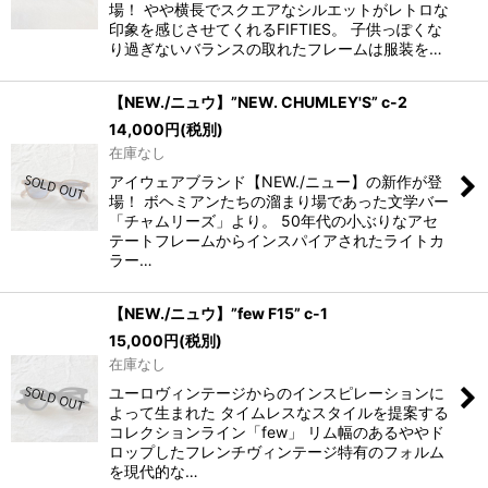
場！ やや横長でスクエアなシルエットがレトロな
印象を感じさせてくれるFIFTIES。 子供っぽくな
り過ぎないバランスの取れたフレームは服装を…
【NEW./ニュウ】”NEW. CHUMLEY'S” c-2
14,000
円
(税別)
在庫なし
アイウェアブランド【NEW./ニュー】の新作が登
場！ ボヘミアンたちの溜まり場であった文学バー
「チャムリーズ」より。 50年代の小ぶりなアセ
テートフレームからインスパイアされたライトカ
ラー…
【NEW./ニュウ】”few F15” c-1
15,000
円
(税別)
在庫なし
ユーロヴィンテージからのインスピレーションに
よって生まれた タイムレスなスタイルを提案する
コレクションライン「few」 リム幅のあるややド
ロップしたフレンチヴィンテージ特有のフォルム
を現代的な…