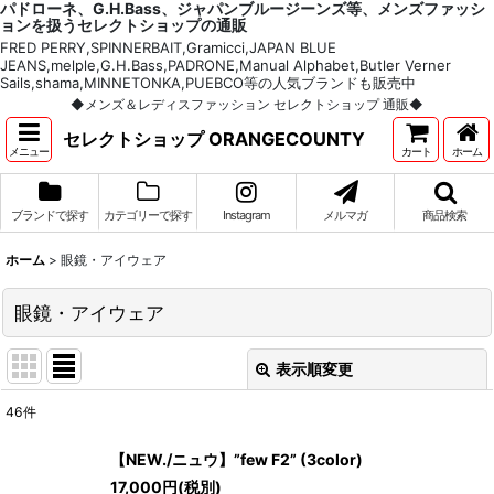
パドローネ、G.H.Bass、ジャパンブルージーンズ等、メンズファッシ
ョンを扱うセレクトショップの通販
FRED PERRY,SPINNERBAIT,Gramicci,JAPAN BLUE
JEANS,melple,G.H.Bass,PADRONE,Manual Alphabet,Butler Verner
Sails,shama,MINNETONKA,PUEBCO等の人気ブランドも販売中
◆メンズ＆レディスファッション セレクトショップ 通販◆
セレクトショップ ORANGECOUNTY
メニュー
カート
ホーム
ブランドで探す
カテゴリーで探す
Instagram
メルマガ
商品検索
ホーム
>
眼鏡・アイウェア
眼鏡・アイウェア
表示順変更
閉じる
46
件
表示数
:
【NEW./ニュウ】”few F2” (3color)
17,000
円
(税別)
並び順
: