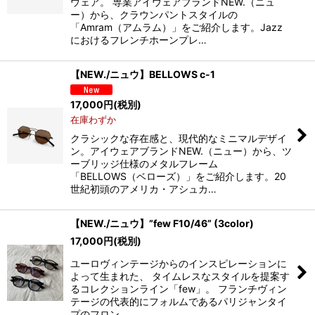
ウェア。 専業アイウェアブランドNEW.（ニュ
ー）から、クラウンパントスタイルの
「Amram（アムラム）」をご紹介します。Jazz
におけるフレンチホーンプレ…
【NEW./ニュウ】BELLOWS c-1
17,000
円
(税別)
在庫わずか
クラシックな存在感と、現代的なミニマルデザイ
ン。アイウェアブランドNEW.（ニュー）から、ツ
ーブリッジ仕様のメタルフレーム
「BELLOWS（ベローズ）」をご紹介します。20
世紀初頭のアメリカ・アシュカ…
【NEW./ニュウ】”few F10/46” (3color)
17,000
円
(税別)
ユーロヴィンテージからのインスピレーションに
よって生まれた、 タイムレスなスタイルを提案す
るコレクションライン「few」。 フランチヴィン
テージの代表的にフォルムであるパリジャンタイ
プのフロン…