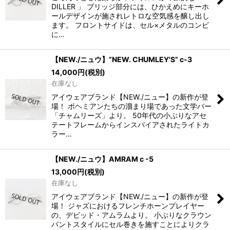
DILLER 」 ブリッジ部分には、ひかえめにキーホ
ールデザインが施されレトロな空気感を醸し出し
ます。 フロントサイドは、セル×メタルのコンビ
に…
【NEW./ニュウ】”NEW. CHUMLEY'S” c-3
14,000
円
(税別)
在庫なし
アイウェアブランド【NEW./ニュー】の新作が登
場！ ボヘミアンたちの溜まり場であった文学バー
「チャムリーズ」より。 50年代の小ぶりなアセ
テートフレームからインスパイアされたライトカ
ラー…
【NEW./ニュウ】AMRAM c -5
13,000
円
(税別)
在庫なし
アイウェアブランド【NEW./ニュー】の新作が登
場！ ジャズにおけるフレンチホーンプレイヤー
の、デビッド・アムラムより。 小ぶりなクラウン
パントスタイルにセル巻きを施すことによりクラ