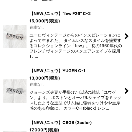
【NEW./ニュウ】”few F26” C-2
15,000
円
(税別)
在庫なし
ユーロヴィンテージからのインスピレーションに
よって生まれた、 タイムレスなスタイルを提案す
るコレクションライン「few」。 初の1960年代の
フレンチヴィンテージのスクエアシェイプを採用
し …
【NEW./ニュウ】YUGEN C-1
13,000
円
(税別)
在庫なし
ジョーンズ夫妻が手掛けた伝説の雑誌「ユウゲ
ン」より。 ボストンとオーバルシェイプをミック
スしたような玉型でリム幅に強弱をつけやや重厚
感のある印象に。 カラーC-1(black) レン…
【NEW./ニュウ】CBGB (2color)
17,000
円
(税別)