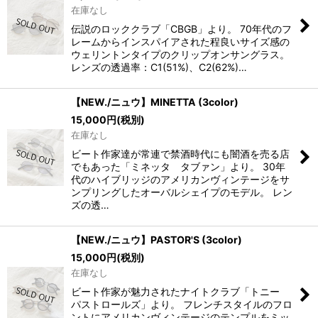
在庫なし
伝説のロッククラブ「CBGB」より。 70年代のフ
レームからインスパイアされた程良いサイズ感の
ウェリントンタイプのクリップオンサングラス。
レンズの透過率：C1(51%)、C2(62%)…
【NEW./ニュウ】MINETTA (3color)
15,000
円
(税別)
在庫なし
ビート作家達が常連で禁酒時代にも闇酒を売る店
でもあった「ミネッタ タブァン」より。 30年
代のハイブリッジのアメリカンヴィンテージをサ
ンプリングしたオーバルシェイプのモデル。 レン
ズの透…
【NEW./ニュウ】PASTOR'S (3color)
15,000
円
(税別)
在庫なし
ビート作家が魅力されたナイトクラブ「トニー
パストロールズ」より。 フレンチスタイルのフロ
ントにアメリカンヴィンテージのテンプルをミッ