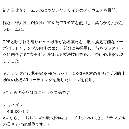
街と自然をシームレスにつないだデザインのアイウェアを展開。
軽さ、弾力性、耐久性に富んだ"TR-90"を使用し、柔らかく丈夫な
フレームに。
TPEと呼ばれる滑り止めの効果がある素材を、取り換え可能なノー
ズパットとテンプル内側のエンド部分にも採用し、芯をプラスチッ
クに内包する"芯張り"と呼ばれる製法技術で優れた掛け心地を実現
しました。
またレンズには紫外線を99％カット、CR-39素材の裏側に反射防止
効果のあるARコーティングを施したレンズを使用。
※こちらの商品はユニセックス品です
＜サイズ＞
46□23-145
※左から、「片レンズの最長径(幅)」「ブリッジの長さ」「テンプル
の長さ」(mm単位です。)