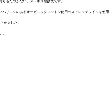
時ももたつかない、スッキリ絶妙丈です。
いハリコシのあるオーガニックコットン使用のストレッチツイルを使用
りさせました。
い。