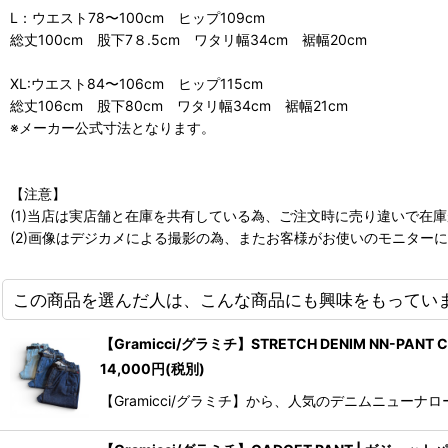
L：ウエスト78〜100cm ヒップ109cm
総丈100cm 股下7８.5cm ワタリ幅34cm 裾幅20cm
XL:ウエスト84〜106cm ヒップ115cm
総丈106cm 股下80cm ワタリ幅34cm 裾幅21cm
※メーカー公式寸法となります。
【注意】
(1)当店は実店舗と在庫を共有している為、ご注文時に売り違いで在
(2)画像はデジカメによる撮影の為、またお客様がお使いのモニター
この商品を選んだ人は、こんな商品にも興味をもってい
【Gramicci/グラミチ】STRETCH DENIM NN-
14,000
円
(税別)
【Gramicci/グラミチ】から、人気のデニムニューナロ