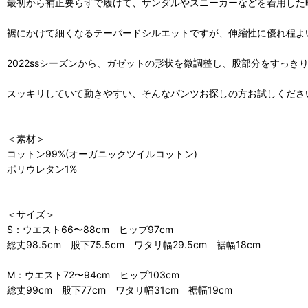
最初から補正要らずで履けて、サンダルやスニーカーなどを着用した
裾にかけて細くなるテーパードシルエットですが、伸縮性に優れ程よ
2022ssシーズンから、ガゼットの形状を微調整し、股部分をすっき
スッキリしていて動きやすい、そんなパンツお探しの方お試しくださ
＜素材＞
コットン99%(オーガニックツイルコットン)
ポリウレタン1%
＜サイズ＞
S：ウエスト66〜88cm ヒップ97cm
総丈98.5cm 股下75.5cm ワタリ幅29.5cm 裾幅18cm
M：ウエスト72〜94cm ヒップ103cm
総丈99cm 股下77cm ワタリ幅31cm 裾幅19cm