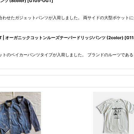
ツ (8color)
[
G105-OGT
]
イルに合わせたガジェットパンツが入荷しました。 両サイドの大型ポケッ
 PANT | オーガニックコットンルーズテーパードリッジパンツ (2color)
[
G1
シルエットのベイカーパンツタイプが入荷しました。 ブランドのルーツで