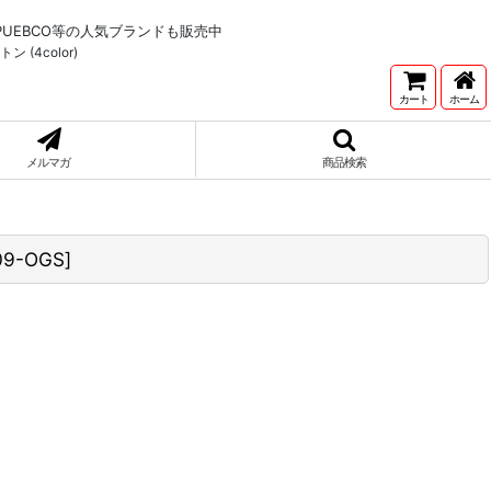
NNETONKA,PUEBCO等の人気ブランドも販売中
 (4color)
カート
ホーム
メルマガ
商品検索
09-OGS
]