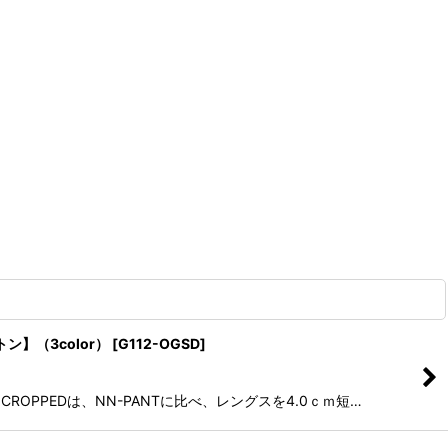
トン】（3color）
[
G112-OGSD
]
ROPPEDは、NN-PANTに比べ、レングスを4.0ｃｍ短…