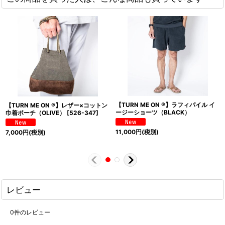
【TURN ME ON ®】ラフィパイル イ
【TURN ME ON ®】レザー×コットン
ージーショーツ（BLACK）
巾着ポーチ（OLIVE）
[
526-347
]
11,000
円
(税別)
7,000
円
(税別)
レビュー
0
件のレビュー