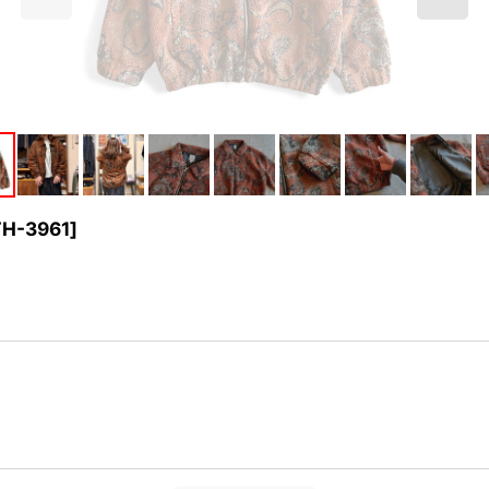
TH-3961
]