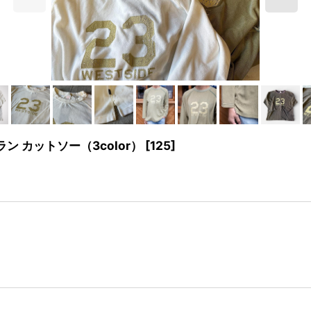
ン カットソー（3color）
[
125
]