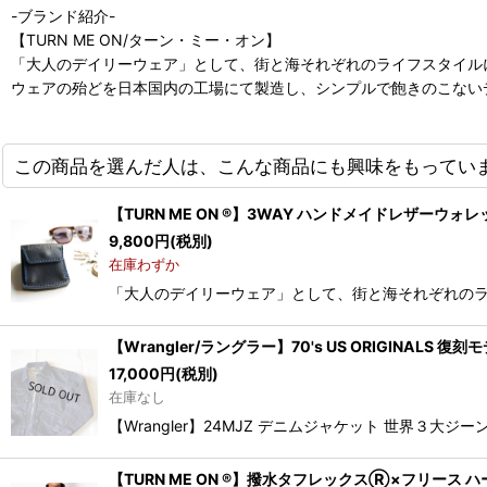
-ブランド紹介-
【TURN ME ON/ターン・ミー・オン】
「大人のデイリーウェア」として、街と海それぞれのライフスタイル
ウェアの殆どを日本国内の工場にて製造し、シンプルで飽きのこない
この商品を選んだ人は、こんな商品にも興味をもってい
【TURN ME ON ®】3WAY ハンドメイドレザーウォレット
9,800
円
(税別)
在庫わずか
「大人のデイリーウェア」として、街と海それぞれのライフ
【Wrangler/ラングラー】70's US ORIGINALS 復
17,000
円
(税別)
在庫なし
【Wrangler】24MJZ デニムジャケット 世界３大
【TURN ME ON ®】撥水タフレックスⓇ×フリース ハー