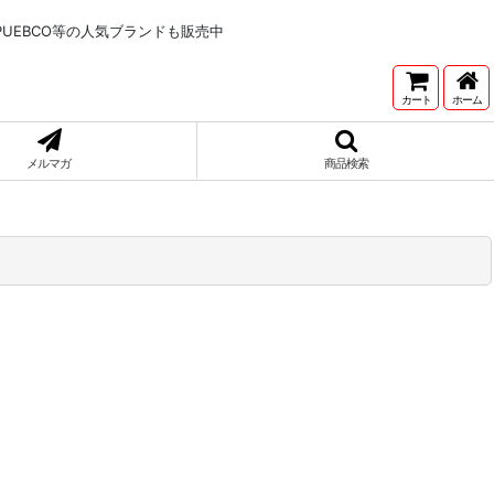
NNETONKA,PUEBCO等の人気ブランドも販売中
）
カート
ホーム
メルマガ
商品検索