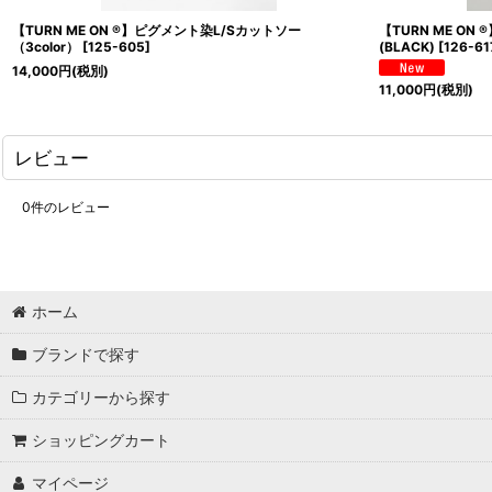
【TURN ME ON ®】ピグメント染L/Sカットソー
【TURN ME ON 
（3color）
[
125-605
]
(BLACK)
[
126-61
14,000
円
(税別)
11,000
円
(税別)
レビュー
0
件のレビュー
ホーム
ブランドで探す
カテゴリーから探す
ショッピングカート
マイページ