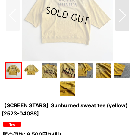
【SCREEN STARS】Sunburned sweat tee (yellow)
[
2523-040SS
]
販売価格
:
8,500
円
(税別)