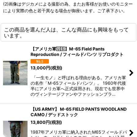
(2)画像はデジカメによる撮影の為、またお客様がお使いのモニター
により実際の色と若干異なる場合が御座います。ご了承下さい。
この商品を選んだ人は、こんな商品にも興味をもって
います。
【アメリカ軍🇺🇸】M-65 Field Pants
Reproduction / フィールドパンツ リプロダクト
13,000
円
(税別)
「一生モノ」と呼ばれる理由がある。アメリカ軍
の名作「M-65フィールドパンツ」。 1960年代後
半にアメリカ軍へ正式採用され、現在でも世界中
のヴィンテージファンやファッションブラ…
【US ARMY】 M-65 FIELD PANTS WOODLAND
CAMO / デッドストック
13,800
円
(税別)
1987年アメリカ軍に納入されたM65フィールドパ