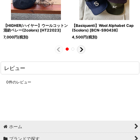
【HIGHER/ハイヤー】ウールコットン
【Basiquenti】Wool Alphabet Cap
混紡ベレー(2colors)
[
HT22023
]
(5colors)
[
BCN-S90438
]
7,000
円
(税別)
4,500
円
(税別)
レビュー
0
件のレビュー
ホーム
ブランドで探す