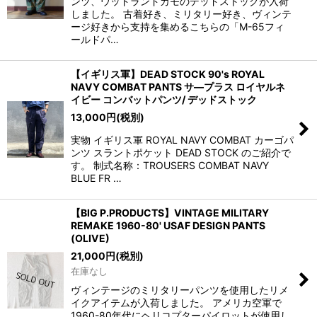
ンツ、ウッドランドカモのデッドストックが入荷
しました。 古着好き、ミリタリー好き、ヴィンテ
ージ好きから支持を集めるこちらの「M-65フィ
ールドパ…
【イギリス軍】DEAD STOCK 90's ROYAL
NAVY COMBAT PANTS サ―プラス ロイヤルネ
イビー コンバットパンツ/ デッドストック
13,000
円
(税別)
実物 イギリス軍 ROYAL NAVY COMBAT カーゴパ
ンツ スラントポケット DEAD STOCK のご紹介で
す。 制式名称：TROUSERS COMBAT NAVY
BLUE FR …
【BIG P.PRODUCTS】VINTAGE MILITARY
REMAKE 1960-80' USAF DESIGN PANTS
(OLIVE)
21,000
円
(税別)
在庫なし
ヴィンテージのミリタリーパンツを使用したリメ
イクアイテムが入荷しました。 アメリカ空軍で
1960-80年代にヘリコプターパイロットが使用し