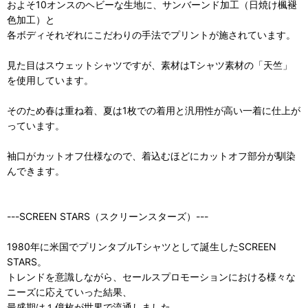
およそ10オンスのヘビーな生地に、サンバーンド加工（日焼け楓褪
色加工）と
各ボディそれぞれにこだわりの手法でプリントが施されています。
見た目はスウェットシャツですが、素材はTシャツ素材の「天竺」
を使用しています。
そのため春は重ね着、夏は1枚での着用と汎用性が高い一着に仕上が
っています。
袖口がカットオフ仕様なので、着込むほどにカットオフ部分が馴染
んできます。
---SCREEN STARS（スクリーンスターズ）---
1980年に米国でプリンタブルTシャツとして誕生したSCREEN
STARS。
トレンドを意識しながら、セールスプロモーションにおける様々な
ニーズに応えていった結果、
最盛期は１億枚が世界で流通しました。