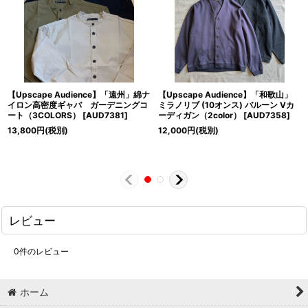
【Upscape Audience】「遠州」綿ナ
【Upscape Audience】「和歌山」
イロン高密度ギャバ ガーデニングコ
ミラノリブ (10オンス) バルーン Vカ
ート（3COLORS）
[
AUD7381
]
ーディガン（2color）
[
AUD7358
]
13,800
円
(税別)
12,000
円
(税別)
レビュー
0
件のレビュー
ホーム