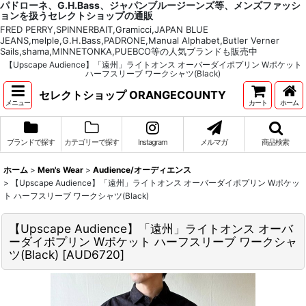
パドローネ、G.H.Bass、ジャパンブルージーンズ等、メンズファッシ
ョンを扱うセレクトショップの通販
FRED PERRY,SPINNERBAIT,Gramicci,JAPAN BLUE
JEANS,melple,G.H.Bass,PADRONE,Manual Alphabet,Butler Verner
Sails,shama,MINNETONKA,PUEBCO等の人気ブランドも販売中
【Upscape Audience】「遠州」ライトオンス オーバーダイポプリン Wポケット
ハーフスリーブ ワークシャツ(Black)
セレクトショップ ORANGECOUNTY
メニュー
カート
ホーム
ブランドで探す
カテゴリーで探す
Instagram
メルマガ
商品検索
ホーム
>
Men's Wear
>
Audience/オーディエンス
>
【Upscape Audience】「遠州」ライトオンス オーバーダイポプリン Wポケッ
ト ハーフスリーブ ワークシャツ(Black)
【Upscape Audience】「遠州」ライトオンス オーバ
ーダイポプリン Wポケット ハーフスリーブ ワークシャ
ツ(Black)
[
AUD6720
]