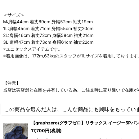
＜サイズ＞
M:肩幅44cm 着丈69cm 身幅52cm 袖丈19cm
1L:肩幅45cm 着丈71cm 身幅55cm 袖丈20cm
2L:肩幅46cm 着丈72cm 身幅58cm 袖丈21cm
3L:肩幅47cm 着丈73cm 身幅61cm 袖丈22cm
※ユニセックスアイテムです。
※着用画像は、172m,63kgのスタッフが1Lサイズを着用しており
【注意】
当店は実店舗と在庫を共有している為、ご注文時に売り違いで在庫が
この商品を選んだ人は、こんな商品にも興味をもってい
【graphzero/グラフゼロ】リラックス イージー5Pパ
17,700
円
(税別)