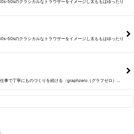
40s-50sのクラシカルなトラウザーをイメージし太ももはゆったり
40s-50sのクラシカルなトラウザーをイメージし太ももはゆったり
事で丁寧にものづくりを続ける〈graphzero（グラフゼロ）…