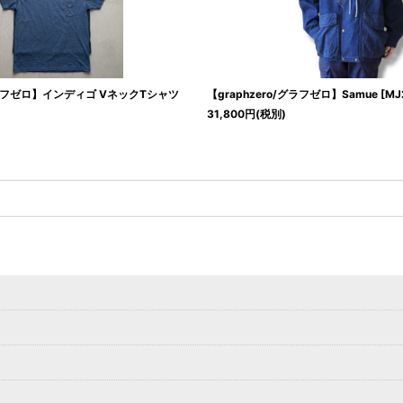
/グラフゼロ】インディゴ VネックTシャツ
【graphzero/グラフゼロ】Samue
[
MJ
31,800
円
(税別)