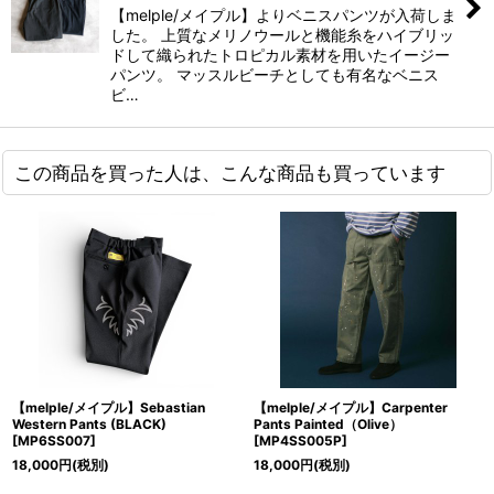
【melple/メイプル】よりベニスパンツが入荷しま
した。 上質なメリノウールと機能糸をハイブリッ
ドして織られたトロピカル素材を用いたイージー
パンツ。 マッスルビーチとしても有名なベニス
ビ…
この商品を買った人は、こんな商品も買っています
【melple/メイプル】Sebastian
【melple/メイプル】Carpenter
Western Pants (BLACK)
Pants Painted（Olive）
[
MP6SS007
]
[
MP4SS005P
]
18,000
円
(税別)
18,000
円
(税別)