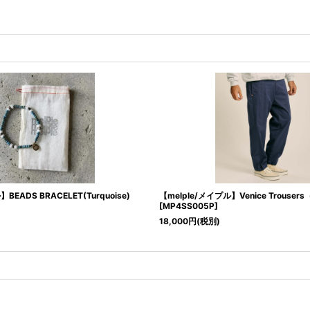
BEADS BRACELET(Turquoise)
【melple/メイプル】Venice Trousers
[
MP4SS005P
]
18,000
円
(税別)