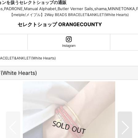
ションを扱うセレクトショップの通販
H.Bass,PADRONE,Manual Alphabet,Butler Verner Sails,shama,MI
【melple/メイプル】2Way BEADS BRACELET&ANKLET(White Hearts)
セレクトショップ ORANGECOUNTY
Instagram
ELET&ANKLET(White Hearts)
hite Hearts)