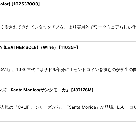
lor)
[
102537000
]
ツ。 長く愛されてきたピンタックチノを、より実用的でワークウェアらし
LEATHER SOLE)（Wine）
[
11035H
]
「LOGAN」。1960年代にはサドル部分に１セントコインを挟むのが学
ンズ「Santa Monica/サンタモニカ」
[
J8717SM
]
の『CALIF.』シリーズから、「Santa Monica」が登場。L.