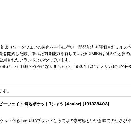
創業当初よりワークウエアの製造を中心に行い、開発能力も評価されミルス
開始した際、優れた開発能力を有していたBIGMIKEは耐久性と質の高
愛用されたブランドといわれています。
GYANKとで3BIGといわれ程の存在になりましたが、1980年代にアメリ
ます。
ビーウェイト 無地ポケットTシャツ (4color)
[
101828403
]
イト ポケット付きTee USAブランドならではの素材感といい意味での粗