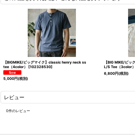
【BIGMIKE/ビッグマイク】classic henry neck ss
【BIG MIKE/ビッグ
tee（4color）
[
102328530
]
L/S Tee（3color
6,800
円
(税別)
5,000
円
(税別)
レビュー
0
件のレビュー