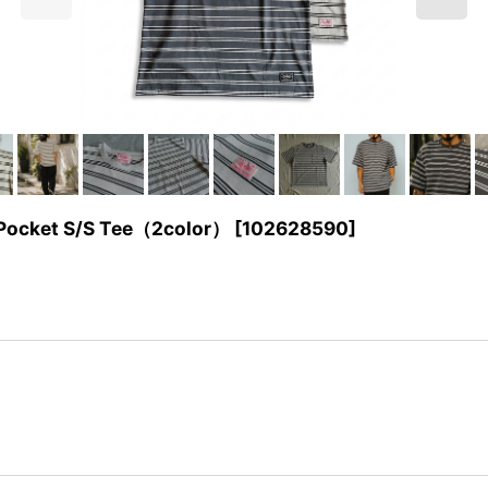
ocket S/S Tee（2color）
[
102628590
]