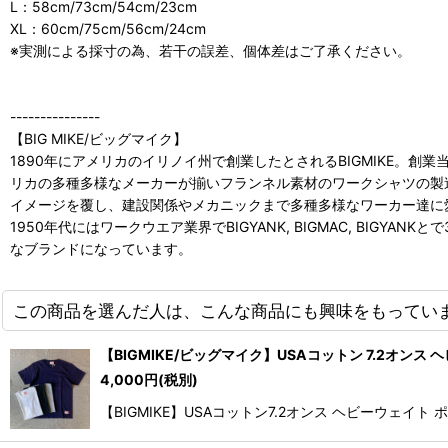
L：58cm/73cm/54cm/23cm
XL：60cm/75cm/56cm/24cm
※実測による採寸の為、若干の誤差、個体差はご了承ください。
---------------
【BIG MIKE/ビッグマイク】
1890年にアメリカのイリノイ州で創業したとされるBIGMIKE。
リカの多種多様なメーカーが揃いフランネル素材のワークシャツの製造を
イメージを覆し、建設関係やメカニックまで多種多様なワーカー達に
1950年代にはワークウエア業界でBIGYANK, BIGMAC, BI
なブランドになっています。
この商品を選んだ人は、こんな商品にも興味をもってい
【BIGMIKE/ビッグマイク】USAコットン 7.2オンス ヘ
4,000
円
(税別)
【BIGMIKE】USAコットン7.2オンス ヘビーウェ