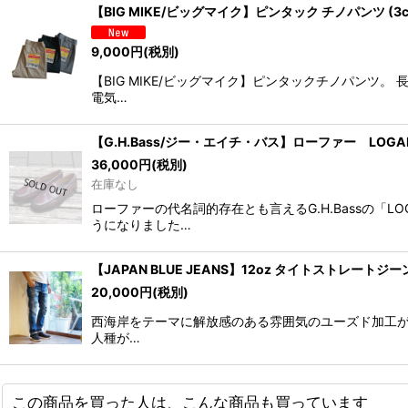
【BIG MIKE/ビッグマイク】ピンタック チノパンツ (3co
9,000
円
(税別)
【BIG MIKE/ビッグマイク】ピンタックチノパン
電気…
【G.H.Bass/ジー・エイチ・バス】ローファー LOGAN (
36,000
円
(税別)
在庫なし
ローファーの代名詞的存在とも言えるG.H.Bassの
うになりました…
【JAPAN BLUE JEANS】12oz タイトストレートジー
20,000
円
(税別)
西海岸をテーマに解放感のある雰囲気のユーズド加工が人気
人種が…
この商品を買った人は、こんな商品も買っています