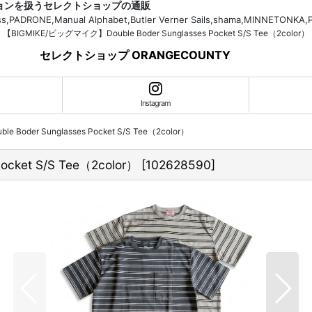
ションを扱うセレクトショップの通販
H.Bass,PADRONE,Manual Alphabet,Butler Verner Sails,shama,MI
【BIGMIKE/ビッグマイク】Double Boder Sunglasses Pocket S/S Tee（2color）
セレクトショップ ORANGECOUNTY
Instagram
Boder Sunglasses Pocket S/S Tee（2color）
cket S/S Tee（2color）
[
102628590
]