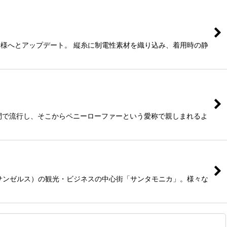
い仕様へとアップデート。 縦糸に制電性素材を織り込み、着用時の静
生の間で流行し、そこからペニーローファーという愛称で親しまれるよ
A.（ロサンゼルス）の観光・ビジネスの中心街「サンタモニカ」。様々な