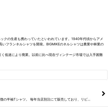
ペックの生産も携わっていたといわれています。1940年代頃からアメ
いフランネルシャツを開発。BIGMIKEのネルシャツは農業や林業の
カ経済の長引く低迷により廃業。以前に比べ現在ヴィンテージ市場では入手困難
さが特徴の半袖Tシャツ。 毎年当店別注にて販売しており、リピ…