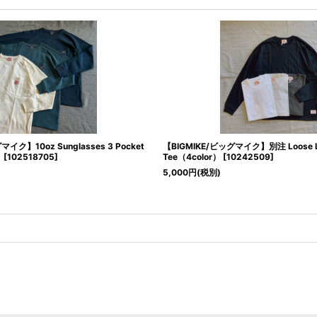
マイク】10oz Sunglasses 3 Pocket
【BIGMIKE/ビッグマイク】別注 Loose Lon
）
[
102518705
]
Tee（4color）
[
10242509
]
5,000
円
(税別)