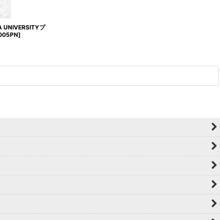
 UNIVERSITYプ
005PN
]