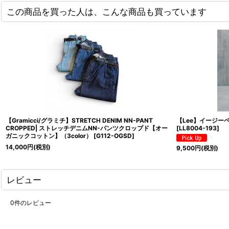
この商品を買った人は、こんな商品も買っています
【Gramicci/グラミチ】STRETCH DENIM NN-PANT
【Lee】イージーペイ
CROPPED| ストレッチデニムNN-パンツクロップド【オー
[
LL8004-193
]
ガニックコットン】（3color）
[
G112-OGSD
]
14,000
円
(税別)
9,500
円
(税別)
レビュー
0
件のレビュー