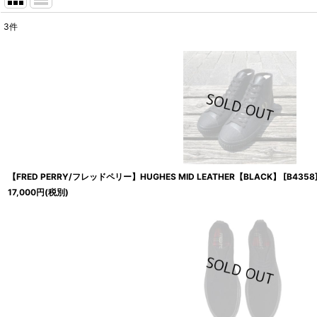
3
件
表示数
:
並び順
:
【FRED PERRY/フレッドペリー】HUGHES MID LEATHER【BLACK】
[
B4358
17,000
円
(税別)