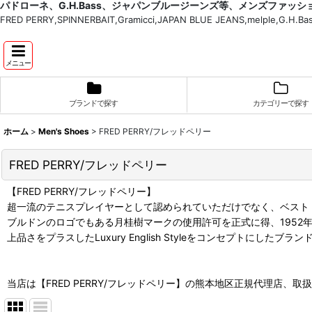
パドローネ、G.H.Bass、ジャパンブルージーンズ等、メンズファッ
FRED PERRY,SPINNERBAIT,Gramicci,JAPAN BLUE JEANS,melple,G.
メニュー
ブランドで探す
カテゴリーで探す
ホーム
>
Men's Shoes
>
FRED PERRY/フレッドペリー
FRED PERRY/フレッドペリー
【FRED PERRY/フレッドペリー】
超一流のテニスプレイヤーとして認められていただけでなく、ベスト
ブルドンのロゴでもある月桂樹マークの使用許可を正式に得、1952
上品さをプラスしたLuxury English Styleをコンセプト
当店は【FRED PERRY/フレッドペリー】の熊本地区正規代理店、取