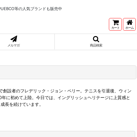
NNETONKA,PUEBCO等の人気ブランドも販売中
カート
ホーム
メルマガ
商品検索
で創設者のフレデリック・ジョン・ペリー。テニスを引退後、ウィン
70年に初めて上陸。今日では、イングリッシュヘリテージに上質感と
して成長を続けています。