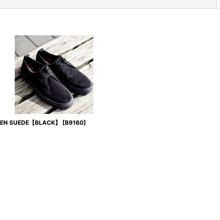
閉じる
EN SUEDE【BLACK】
[
B9160
]