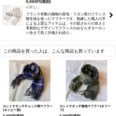
5,000
円
(税別)
在庫なし
フランス有数の織物の産地・リヨン産のフランス
製生地を使ったマフラーです。熟練した職人の手
による上質なアイテムは、その肌さわりの良さと
革新的なデザインでフランスのみならずヨーロッ
パ全土で高く評価され続け…
この商品を買った人は、こんな商品も買っています
カシミヤタッチチェック柄マフラー
カシミヤタッチ無地マフラー(オリー
(ネイビー系)
ブ)
5,000
円
(税別)
5,000
円
(税別)