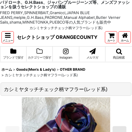
パドローネ、G.H.Bass、ジャパンブルージーンズ等、メンズファッシ
ョンを扱うセレクトショップの通販
FRED PERRY,SPINNERBAIT,Gramicci,JAPAN BLUE
JEANS,melple,G.H.Bass,PADRONE,Manual Alphabet,Butler Verner
Sails,shama,MINNETONKA,PUEBCO等の人気ブランドも販売中
カシミヤタッチチェック柄マフラー(レッド系)
セレクトショップ ORANGECOUNTY
メニュー
カート
ホーム
ブランドで探す
カテゴリーで探す
Instagram
メルマガ
商品検索
ホーム
>
Goods(Men's & Lady's)
>
OTHER BRAND
>
カシミヤタッチチェック柄マフラー(レッド系)
カシミヤタッチチェック柄マフラー(レッド系)