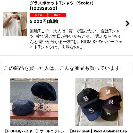
グラスポケットTシャツ（5color）
[
102328520
]
5,000
円
(税別)
無地Tこそ、大人は "質" で選びたい。夏はTシャ
ツ1枚で過ごす日が多いからこそ、 選ぶなら”ちゃ
んと違いが分かる一枚”を。BIGMIKEのヘビーウェ
イトTシャツは、肉厚なのに…
この商品を買った人は、こんな商品も買っています
【HIGHER/ハイヤー】ウールコットン
【Basiquenti】Wool Alphabet Cap