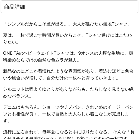
商品詳細
「シンプルだからこそ差が出る。」大人が選びたい無地Tシャツ。
夏は、一枚で過ごす時間が長いからこそ、Tシャツ選びにはこだわ
りたい。
ONEITAのヘビーウェイトTシャツは、9オンスの肉厚な生地に、顔
料染めならではの自然な色ムラが魅力。
新品なのにどこか着慣れたような雰囲気があり、着込むほどに色合
いや風合いが増して、自分だけの一枚へと育っていきます。
シルエットは程よくゆとりがありながらも、だらしなく見えない絶
妙なバランス。
デニムはもちろん、ショーツやチノパン、きれいめのイージーパン
ツとも相性が良く、一枚で自然と大人らしい着こなしが完成しま
す。
流行に左右されず、毎年夏になると手に取りたくなる。 そんな「長
く付き合える無地Tシャツ」をお探しの方におすすめの一枚です。