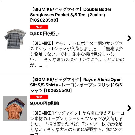
【BIGMIKE/ビッグマイク】Double Boder
Sunglasses Pocket S/S Tee（2color）
[
102628590
]
5,800
円
(税別)
【BIGMIKE】から、レトロボーダー柄のサングラ
スポケットTシャツが入荷しました。 「無地は少
し物足りない。でも、派手な柄は気分じゃな
い。」 そんな夏のスタイリングにちょうどいいの
が、こ…
【BIGMIKE/ビッグマイク】Rayon Aloha Open
Slit S/S Shirts - レーヨン オープン スリッド S/S
シャツ
[
102625540
]
9,000
円
(税別)
【BIGMIKE/ビッグマイク】から夏に使えるレーヨ
ン素材のオープンカラーシャツシャツが入荷しま
した。 「柄は苦手だけど、Tシャツ一枚では物足
りない」そんな大人のために提案する、無地のオ
ープ…