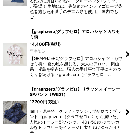
るたびに風合いが増す「クルーネックTシャツ」
が登場！ 生地には、先染めのインディゴロープ染
色を施した細番手のデニム糸を使用。 国内でも
ご…
【graphzero/グラフゼロ】アロハシャツ カワセ
ミ柄
14,400
円
(税別)
在庫なし
【GRAPHZERO/グラフゼロ】アロハシャツ〈カワ
セミ柄〉 夏の風を感じる、大人のアロハ。 岡山
県・児島を拠点に、職人の手仕事で丁寧にものづ
くりを続ける〈graphzero（グラフゼロ）…
【graphzero/グラフゼロ】リラックス イージー
5Pパンツ（WB21）
17,700
円
(税別)
岡山・児島発、クラフトマンシップが息づくブラ
ンド〈graphzero（グラフゼロ）〉から届いた、
人気のイージー5Pパンツ。 40s-50sのクラシカ
ルなトラウザーをイメージし太ももはゆったりと
テ…