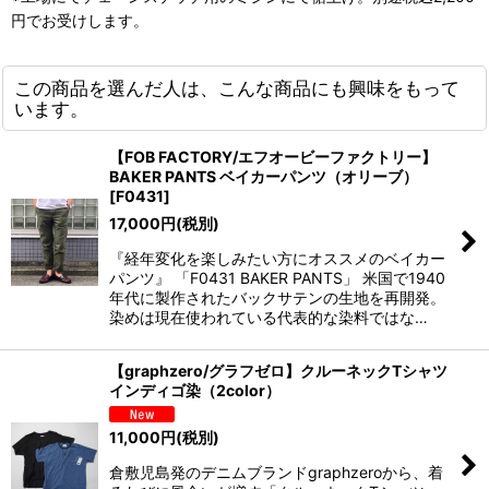
円でお受けします。
この商品を選んだ人は、こんな商品にも興味をもって
います。
【FOB FACTORY/エフオービーファクトリー】
BAKER PANTS ベイカーパンツ（オリーブ）
[
F0431
]
17,000
円
(税別)
『経年変化を楽しみたい方にオススメのベイカー
パンツ』 「F0431 BAKER PANTS」 米国で1940
年代に製作されたバックサテンの生地を再開発。
染めは現在使われている代表的な染料ではな…
【graphzero/グラフゼロ】クルーネックTシャツ
インディゴ染（2color）
11,000
円
(税別)
倉敷児島発のデニムブランドgraphzeroから、着