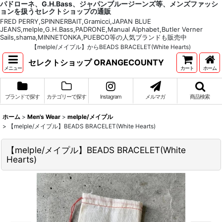
パドローネ、G.H.Bass、ジャパンブルージーンズ等、メンズファッシ
ョンを扱うセレクトショップの通販
FRED PERRY,SPINNERBAIT,Gramicci,JAPAN BLUE
JEANS,melple,G.H.Bass,PADRONE,Manual Alphabet,Butler Verner
Sails,shama,MINNETONKA,PUEBCO等の人気ブランドも販売中
【melple/メイプル】からBEADS BRACELET(White Hearts)
セレクトショップ ORANGECOUNTY
メニュー
カート
ホーム
ブランドで探す
カテゴリーで探す
Instagram
メルマガ
商品検索
ホーム
>
Men's Wear
>
melple/メイプル
>
【melple/メイプル】BEADS BRACELET(White Hearts)
【melple/メイプル】BEADS BRACELET(White
Hearts)