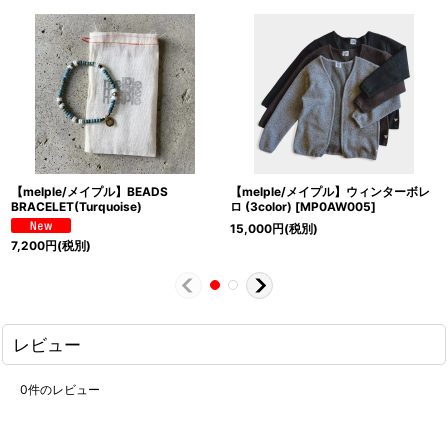
【melple/メイプル】BEADS
【melple/メイプル】ウィンターボレ
BRACELET(Turquoise)
ロ (3color)
[
MP0AW005
]
15,000
円
(税別)
7,200
円
(税別)
レビュー
0
件のレビュー