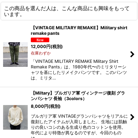
この商品を選んだ人は、こんな商品にも興味をもって
います。
【VINTAGE MILITARY REMAKE】Military shirt
remake pants
12,000
円
(税別)
在庫わずか
「VINTAGE MILITARY REMAKE Military Shirt
Remake Pants」は、1980年代〜のミリタリーシ
ャツを基にしたリメイクパンツです。 このパンツ
は、ミリタ…
【Miltary】ブルガリア軍 ヴィンテージ復刻 グラ
ンパシャツ 長袖（3colors）
8,000
円
(税別)
ブルガリア軍 VINTAGEグランパシャツをリアルに
復刻したアイテムが入荷しました。 生地には肌触
りの良いコシのある生成り色のコットンを使用。
年代により特徴が異なるのですが、今回のもの