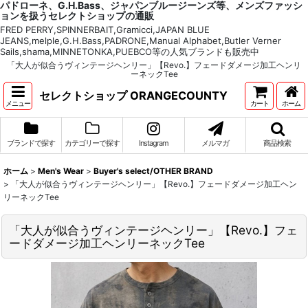
パドローネ、G.H.Bass、ジャパンブルージーンズ等、メンズファッシ
ョンを扱うセレクトショップの通販
FRED PERRY,SPINNERBAIT,Gramicci,JAPAN BLUE
JEANS,melple,G.H.Bass,PADRONE,Manual Alphabet,Butler Verner
Sails,shama,MINNETONKA,PUEBCO等の人気ブランドも販売中
「大人が似合うヴィンテージヘンリー」【Revo.】フェードダメージ加工ヘンリ
ーネックTee
セレクトショップ ORANGECOUNTY
メニュー
カート
ホーム
ブランドで探す
カテゴリーで探す
Instagram
メルマガ
商品検索
ホーム
>
Men's Wear
>
Buyer's select/OTHER BRAND
>
「大人が似合うヴィンテージヘンリー」【Revo.】フェードダメージ加工ヘン
リーネックTee
「大人が似合うヴィンテージヘンリー」【Revo.】フェ
ードダメージ加工ヘンリーネックTee