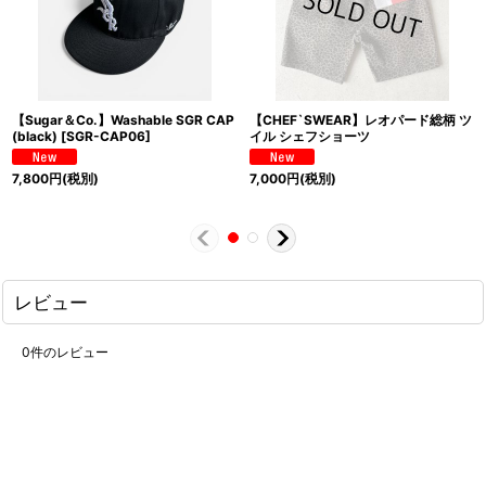
【Sugar＆Co.】Washable SGR CAP
【CHEF`SWEAR】レオパード総柄 ツ
(black)
[
SGR-CAP06
]
イル シェフショーツ
7,800
円
(税別)
7,000
円
(税別)
レビュー
0
件のレビュー